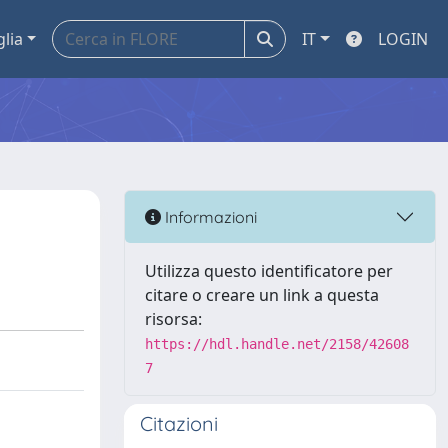
glia
IT
LOGIN
Informazioni
Utilizza questo identificatore per
citare o creare un link a questa
risorsa:
https://hdl.handle.net/2158/42608
7
Citazioni