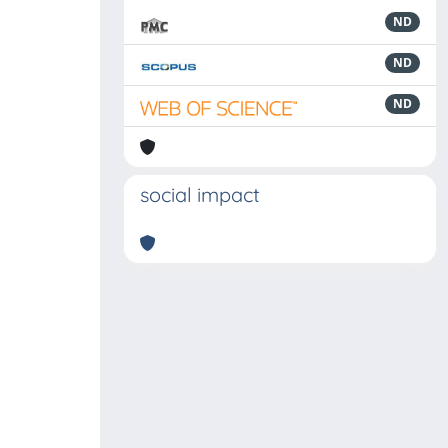
ND
ND
ND
social impact