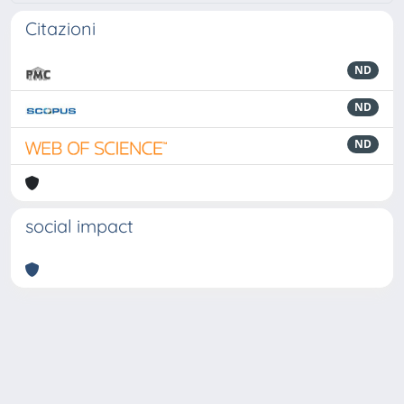
Citazioni
ND
ND
ND
social impact
Powered by
IRIS
-
about IRIS
-
Utilizzo dei cookie
-
Privacy
Copyright © 2026