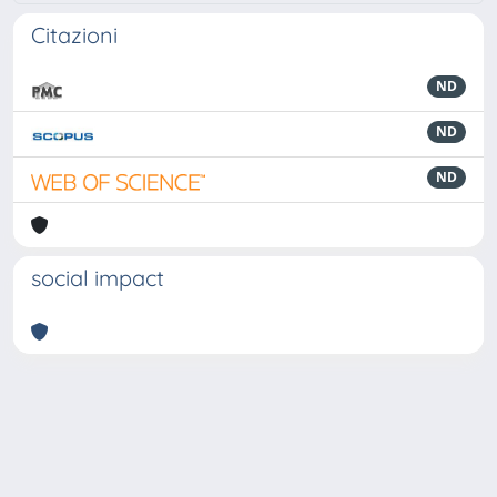
Citazioni
ND
ND
ND
social impact
Powered by
IRIS
-
about IRIS
-
Utilizzo dei cookie
-
Privacy
Copyright © 2026