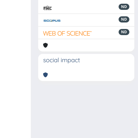
ND
ND
ND
social impact