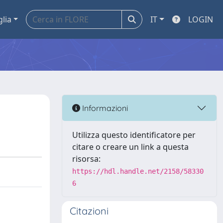
glia
IT
LOGIN
Informazioni
Utilizza questo identificatore per
citare o creare un link a questa
risorsa:
https://hdl.handle.net/2158/58330
6
Citazioni