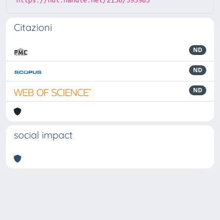
https://hdl.handle.net/2158/595985
Citazioni
ND
ND
ND
social impact
Powered by
IRIS
-
about IRIS
-