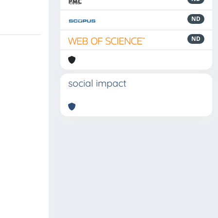
ND
ND
social impact