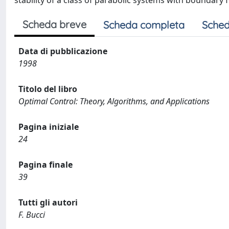
stability of a class of parabolic systems with boundary 
Scheda breve
Scheda completa
Sched
Data di pubblicazione
1998
Titolo del libro
Optimal Control: Theory, Algorithms, and Applications
Pagina iniziale
24
Pagina finale
39
Tutti gli autori
F. Bucci