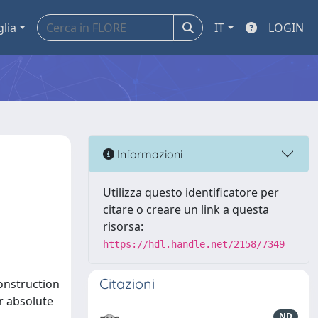
glia
IT
LOGIN
Informazioni
Utilizza questo identificatore per
citare o creare un link a questa
risorsa:
https://hdl.handle.net/2158/7349
Citazioni
onstruction
or absolute
ND