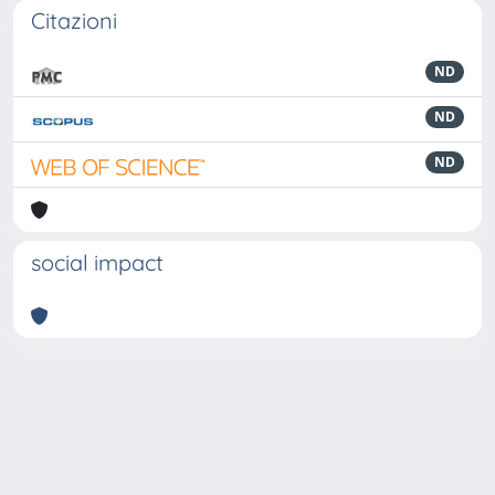
Citazioni
ND
ND
ND
social impact
Powered by
IRIS
-
about IRIS
-
Utilizzo dei cookie
-
Privacy
Copyright © 2026