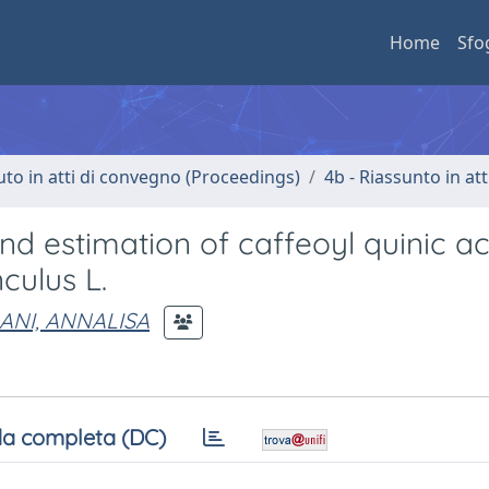
Home
Sfo
uto in atti di convegno (Proceedings)
4b - Riassunto in at
nd estimation of caffeoyl quinic ac
culus L.
NI, ANNALISA
a completa (DC)