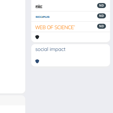
ND
ND
ND
social impact