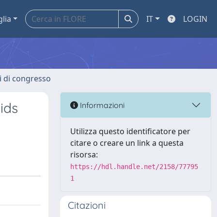
glia
IT
LOGIN
ti di congresso
ids
Informazioni
Utilizza questo identificatore per
citare o creare un link a questa
risorsa:
https://hdl.handle.net/2158/77795
1
Citazioni