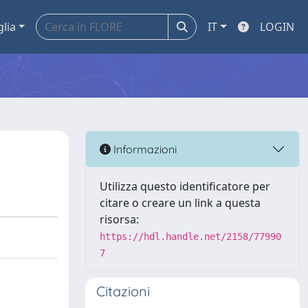
glia
IT
LOGIN
Informazioni
Utilizza questo identificatore per
citare o creare un link a questa
risorsa:
https://hdl.handle.net/2158/77990
7
Citazioni