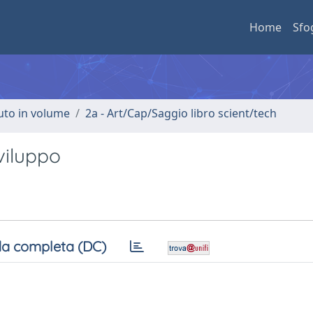
Home
Sfo
buto in volume
2a - Art/Cap/Saggio libro scient/tech
sviluppo
a completa (DC)