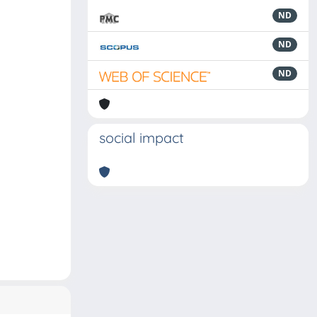
ND
ND
ND
social impact