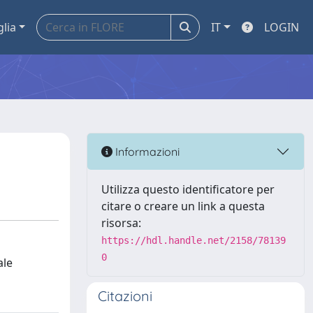
glia
IT
LOGIN
Informazioni
Utilizza questo identificatore per
citare o creare un link a questa
risorsa:
https://hdl.handle.net/2158/78139
0
ale
Citazioni