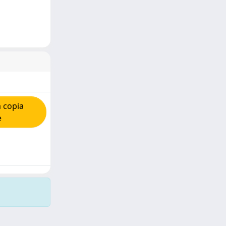
 copia
e