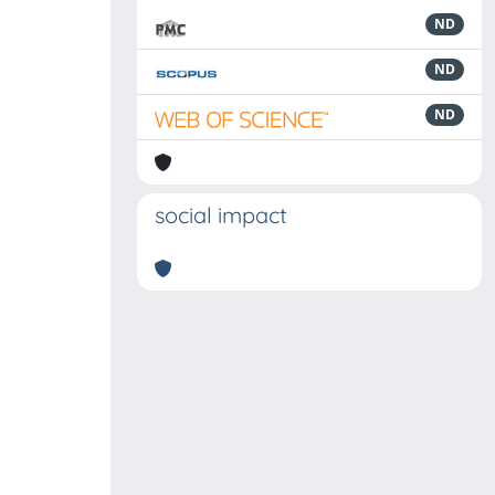
ND
ND
ND
social impact