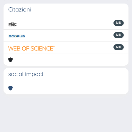
Citazioni
ND
ND
ND
social impact
Powered by
IRIS
-
about IRIS
-
Utilizzo dei cookie
-
Privacy
Copyright © 2026