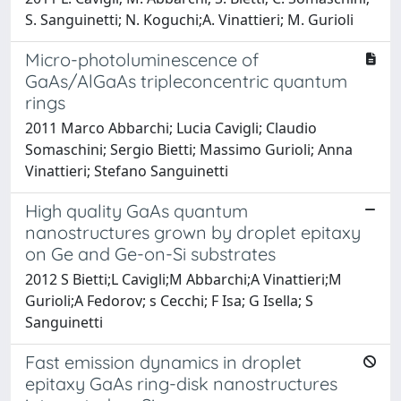
S. Sanguinetti; N. Koguchi;A. Vinattieri; M. Gurioli
Micro-photoluminescence of
GaAs/AlGaAs tripleconcentric quantum
rings
2011 Marco Abbarchi; Lucia Cavigli; Claudio
Somaschini; Sergio Bietti; Massimo Gurioli; Anna
Vinattieri; Stefano Sanguinetti
High quality GaAs quantum
nanostructures grown by droplet epitaxy
on Ge and Ge-on-Si substrates
2012 S Bietti;L Cavigli;M Abbarchi;A Vinattieri;M
Gurioli;A Fedorov; s Cecchi; F Isa; G Isella; S
Sanguinetti
Fast emission dynamics in droplet
epitaxy GaAs ring-disk nanostructures