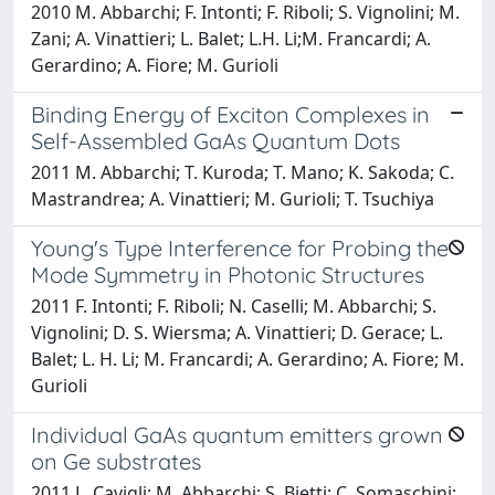
2010 M. Abbarchi; F. Intonti; F. Riboli; S. Vignolini; M.
Zani; A. Vinattieri; L. Balet; L.H. Li;M. Francardi; A.
Gerardino; A. Fiore; M. Gurioli
Binding Energy of Exciton Complexes in
Self-Assembled GaAs Quantum Dots
2011 M. Abbarchi; T. Kuroda; T. Mano; K. Sakoda; C.
Mastrandrea; A. Vinattieri; M. Gurioli; T. Tsuchiya
Young's Type Interference for Probing the
Mode Symmetry in Photonic Structures
2011 F. Intonti; F. Riboli; N. Caselli; M. Abbarchi; S.
Vignolini; D. S. Wiersma; A. Vinattieri; D. Gerace; L.
Balet; L. H. Li; M. Francardi; A. Gerardino; A. Fiore; M.
Gurioli
Individual GaAs quantum emitters grown
on Ge substrates
2011 L. Cavigli; M. Abbarchi; S. Bietti; C. Somaschini;