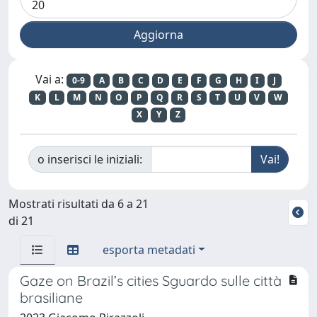
Vai a:
0-9
A
B
C
D
E
F
G
H
I
J
K
L
M
N
O
P
Q
R
S
T
U
V
W
X
Y
Z
o inserisci le iniziali:
Mostrati risultati da 6 a 21
di 21
esporta metadati
Gaze on Brazil’s cities Sguardo sulle città
brasiliane