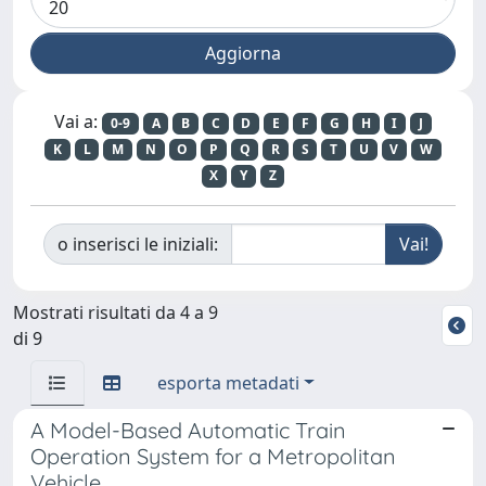
Vai a:
0-9
A
B
C
D
E
F
G
H
I
J
K
L
M
N
O
P
Q
R
S
T
U
V
W
X
Y
Z
o inserisci le iniziali:
Mostrati risultati da 4 a 9
di 9
esporta metadati
A Model-Based Automatic Train
Operation System for a Metropolitan
Vehicle