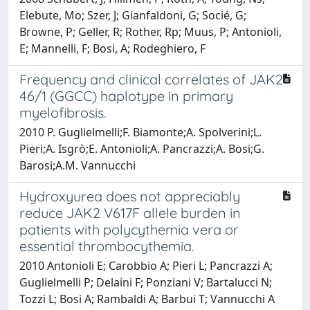
Elebute, Mo; Szer, J; Gianfaldoni, G; Socié, G;
Browne, P; Geller, R; Rother, Rp; Muus, P; Antonioli,
E; Mannelli, F; Bosi, A; Rodeghiero, F
Frequency and clinical correlates of JAK2
46/1 (GGCC) haplotype in primary
myelofibrosis.
2010 P. Guglielmelli;F. Biamonte;A. Spolverini;L.
Pieri;A. Isgrò;E. Antonioli;A. Pancrazzi;A. Bosi;G.
Barosi;A.M. Vannucchi
Hydroxyurea does not appreciably
reduce JAK2 V617F allele burden in
patients with polycythemia vera or
essential thrombocythemia.
2010 Antonioli E; Carobbio A; Pieri L; Pancrazzi A;
Guglielmelli P; Delaini F; Ponziani V; Bartalucci N;
Tozzi L; Bosi A; Rambaldi A; Barbui T; Vannucchi A