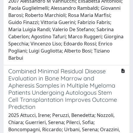
2007 Alessandro M Vannucchi; Elisabetta Antonioli;
Paola Guglielmelli; Alessandro Rambaldi; Giovanni
Barosi; Roberto Marchioli; Rosa Maria Marfisi;
Guido Finazzi; Vittoria Guerini; Fabrizio Fabris;
Maria Luigia Randi; Valerio De Stefano; Sabrina
Caberlon; Agostino Tafuri; Marco Ruggeri; Giorgina
Specchia; Vincenzo Liso; Edoardo Rossi; Enrico
Pogliani; Luigi Gugliotta; Alberto Bosi; Tiziano
Barbui
Combined Minimal Residual Disease
Evaluation in Bone Marrow and
Apheresis Samples in Multiple Myeloma
Patients Undergoing Autologous Stem
Cell Transplantation Improves Outcome
Prediction
2025 Attucci, Irene; Peruzzi, Benedetta; Nozzoli,
Chiara; Guerrieri, Serena; Pilerci, Sofia;
Boncompagni, Riccardo; Urbani, Serena; Orazzini,