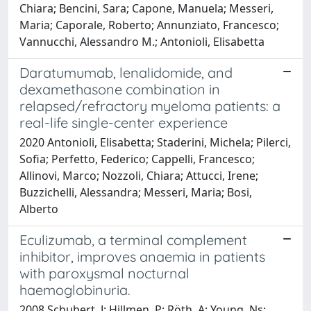
Chiara; Bencini, Sara; Capone, Manuela; Messeri,
Maria; Caporale, Roberto; Annunziato, Francesco;
Vannucchi, Alessandro M.; Antonioli, Elisabetta
Daratumumab, lenalidomide, and
dexamethasone combination in
relapsed/refractory myeloma patients: a
real-life single-center experience
2020 Antonioli, Elisabetta; Staderini, Michela; Pilerci,
Sofia; Perfetto, Federico; Cappelli, Francesco;
Allinovi, Marco; Nozzoli, Chiara; Attucci, Irene;
Buzzichelli, Alessandra; Messeri, Maria; Bosi,
Alberto
Eculizumab, a terminal complement
inhibitor, improves anaemia in patients
with paroxysmal nocturnal
haemoglobinuria.
2008 Schubert, J; Hillmen, P; Röth, A; Young, Ns;