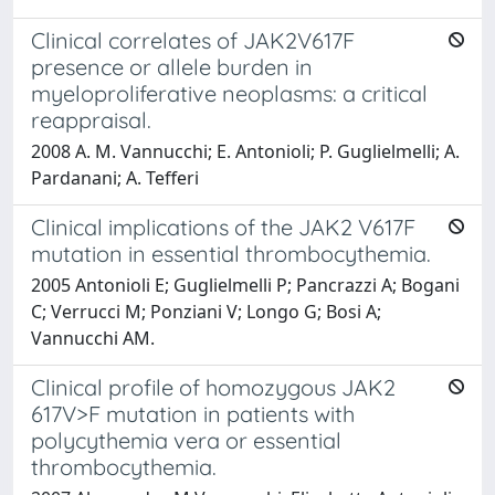
Clinical correlates of JAK2V617F
presence or allele burden in
myeloproliferative neoplasms: a critical
reappraisal.
2008 A. M. Vannucchi; E. Antonioli; P. Guglielmelli; A.
Pardanani; A. Tefferi
Clinical implications of the JAK2 V617F
mutation in essential thrombocythemia.
2005 Antonioli E; Guglielmelli P; Pancrazzi A; Bogani
C; Verrucci M; Ponziani V; Longo G; Bosi A;
Vannucchi AM.
Clinical profile of homozygous JAK2
617V>F mutation in patients with
polycythemia vera or essential
thrombocythemia.