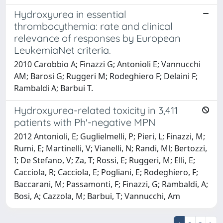
Hydroxyurea in essential
thrombocythemia: rate and clinical
relevance of responses by European
LeukemiaNet criteria.
2010 Carobbio A; Finazzi G; Antonioli E; Vannucchi
AM; Barosi G; Ruggeri M; Rodeghiero F; Delaini F;
Rambaldi A; Barbui T.
Hydroxyurea-related toxicity in 3,411
patients with Ph'-negative MPN
2012 Antonioli, E; Guglielmelli, P; Pieri, L; Finazzi, M;
Rumi, E; Martinelli, V; Vianelli, N; Randi, Ml; Bertozzi,
I; De Stefano, V; Za, T; Rossi, E; Ruggeri, M; Elli, E;
Cacciola, R; Cacciola, E; Pogliani, E; Rodeghiero, F;
Baccarani, M; Passamonti, F; Finazzi, G; Rambaldi, A;
Bosi, A; Cazzola, M; Barbui, T; Vannucchi, Am