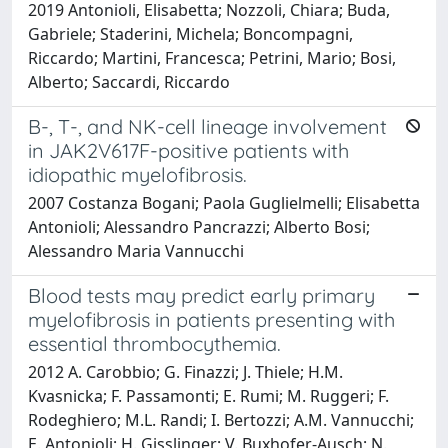
2019 Antonioli, Elisabetta; Nozzoli, Chiara; Buda,
Gabriele; Staderini, Michela; Boncompagni,
Riccardo; Martini, Francesca; Petrini, Mario; Bosi,
Alberto; Saccardi, Riccardo
B-, T-, and NK-cell lineage involvement
in JAK2V617F-positive patients with
idiopathic myelofibrosis.
2007 Costanza Bogani; Paola Guglielmelli; Elisabetta
Antonioli; Alessandro Pancrazzi; Alberto Bosi;
Alessandro Maria Vannucchi
Blood tests may predict early primary
myelofibrosis in patients presenting with
essential thrombocythemia.
2012 A. Carobbio; G. Finazzi; J. Thiele; H.M.
Kvasnicka; F. Passamonti; E. Rumi; M. Ruggeri; F.
Rodeghiero; M.L. Randi; I. Bertozzi; A.M. Vannucchi;
E. Antonioli; H. Gisslinger; V. Buxhofer-Ausch; N.