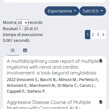
Esportazione
Tutti (51)
Mostra
records
Risultati 1 - 20 di 51
(tempo di esecuzione:
1
2
3
0.061 secondi).
A multidisciplinary case report of multiple
myeloma with renal and cardiac
involvement: a look beyond amyloidosis
2022 Innocenti S.; Bacchi B.; Allinovi M.; Perfetto F.;
Antonioli E.; Marchionni N.; Di Mario C.; Caroti L.;
Cappelli F.; Stefano P.
Aggressive Disease Course of Multiple
Myeloma with Concomitant ALK-