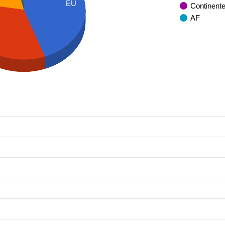
EU
Continent
AF