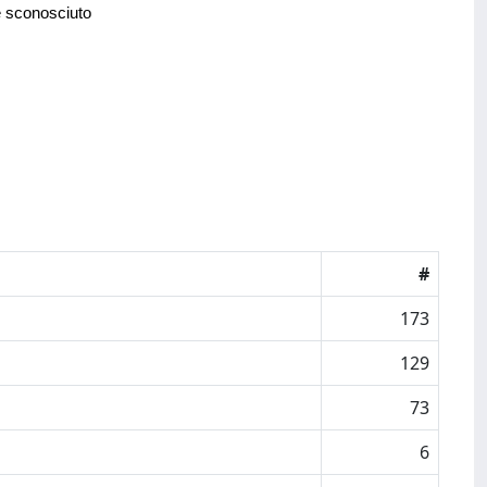
e sconosciuto
#
173
129
73
6