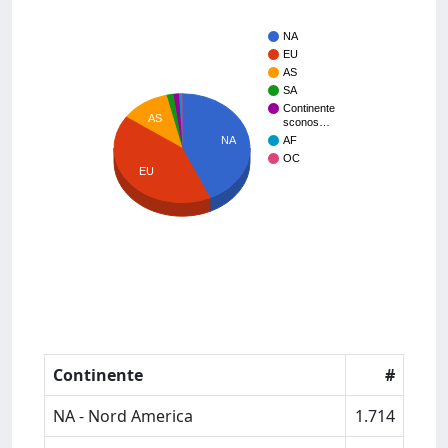
NA
EU
AS
SA
Continente
AS
sconos…
AF
NA
OC
EU
Continente
#
NA - Nord America
1.714