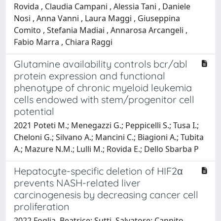
Rovida , Claudia Campani , Alessia Tani , Daniele
Nosi , Anna Vanni , Laura Maggi , Giuseppina
Comito , Stefania Madiai , Annarosa Arcangeli ,
Fabio Marra , Chiara Raggi
Glutamine availability controls bcr/abl
protein expression and functional
phenotype of chronic myeloid leukemia
cells endowed with stem/progenitor cell
potential
2021 Poteti M.; Menegazzi G.; Peppicelli S.; Tusa I.;
Cheloni G.; Silvano A.; Mancini C.; Biagioni A.; Tubita
A.; Mazure N.M.; Lulli M.; Rovida E.; Dello Sbarba P
Hepatocyte-specific deletion of HIF2α
prevents NASH-related liver
carcinogenesis by decreasing cancer cell
proliferation
2022 Foglia, Beatrice; Sutti, Salvatore; Cannito,