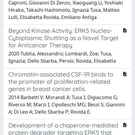
Caproni, Giovanni Di Zenzo, Xiaoguang Li, Yoshiaki
Hirako, Takashi Hashimoto, Ignazia Tusa, Matteo
Lulli, Elisabetta Rovida, Emiliano Antiga
Beyond Kinase Activity: ERK5 Nucleo-
Cytoplasmic Shuttling as a Novel Target
for Anticancer Therapy
2020 Tubita, Alessandro; Lombardi, Zoe; Tusa,
Ignazia; Dello Sbarba, Persio; Rovida, Elisabetta
Chromatin-associated CSF-1R binds to
the promoter of proliferation-related
genes in breast cancer cells.
2014 Barbetti V; Morandi A; Tusa I; Digiacomo G;
Riverso M; Marzi I; Cipolleschi MG; Bessi S; Giannini
A; Di Leo A; Dello Sbarba P; Rovida E.
Development of a chaperone-mediated
protein degrader targeting ERK5 that