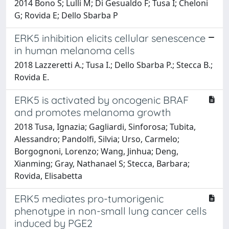
2014 Bono S; Lulli M; Di Gesualdo F; Tusa I; Cheloni
G; Rovida E; Dello Sbarba P
ERK5 inhibition elicits cellular senescence
in human melanoma cells
2018 Lazzeretti A.; Tusa I.; Dello Sbarba P.; Stecca B.;
Rovida E.
ERK5 is activated by oncogenic BRAF
and promotes melanoma growth
2018 Tusa, Ignazia; Gagliardi, Sinforosa; Tubita,
Alessandro; Pandolfi, Silvia; Urso, Carmelo;
Borgognoni, Lorenzo; Wang, Jinhua; Deng,
Xianming; Gray, Nathanael S; Stecca, Barbara;
Rovida, Elisabetta
ERK5 mediates pro-tumorigenic
phenotype in non-small lung cancer cells
induced by PGE2