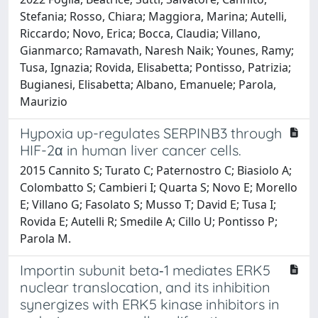
Stefania; Rosso, Chiara; Maggiora, Marina; Autelli,
Riccardo; Novo, Erica; Bocca, Claudia; Villano,
Gianmarco; Ramavath, Naresh Naik; Younes, Ramy;
Tusa, Ignazia; Rovida, Elisabetta; Pontisso, Patrizia;
Bugianesi, Elisabetta; Albano, Emanuele; Parola,
Maurizio
Hypoxia up-regulates SERPINB3 through
HIF-2α in human liver cancer cells.
2015 Cannito S; Turato C; Paternostro C; Biasiolo A;
Colombatto S; Cambieri I; Quarta S; Novo E; Morello
E; Villano G; Fasolato S; Musso T; David E; Tusa I;
Rovida E; Autelli R; Smedile A; Cillo U; Pontisso P;
Parola M.
Importin subunit beta‐1 mediates ERK5
nuclear translocation, and its inhibition
synergizes with ERK5 kinase inhibitors in