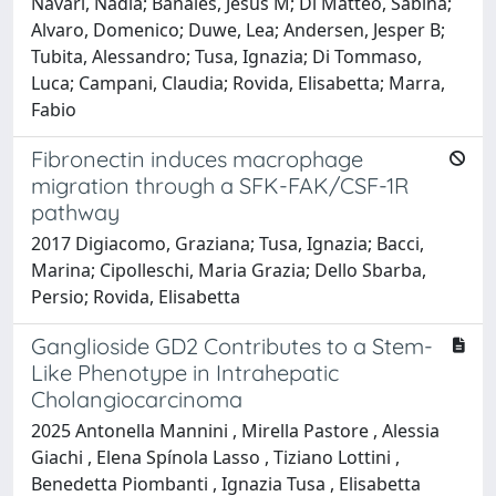
Navari, Nadia; Banales, Jesus M; Di Matteo, Sabina;
Alvaro, Domenico; Duwe, Lea; Andersen, Jesper B;
Tubita, Alessandro; Tusa, Ignazia; Di Tommaso,
Luca; Campani, Claudia; Rovida, Elisabetta; Marra,
Fabio
Fibronectin induces macrophage
migration through a SFK-FAK/CSF-1R
pathway
2017 Digiacomo, Graziana; Tusa, Ignazia; Bacci,
Marina; Cipolleschi, Maria Grazia; Dello Sbarba,
Persio; Rovida, Elisabetta
Ganglioside GD2 Contributes to a Stem-
Like Phenotype in Intrahepatic
Cholangiocarcinoma
2025 Antonella Mannini , Mirella Pastore , Alessia
Giachi , Elena Spínola Lasso , Tiziano Lottini ,
Benedetta Piombanti , Ignazia Tusa , Elisabetta