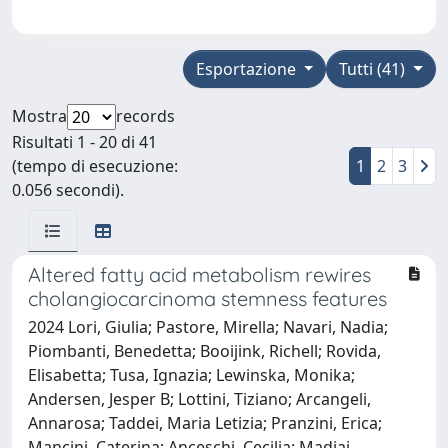
Esportazione
Tutti (41)
Mostra
records
Risultati 1 - 20 di 41
(tempo di esecuzione:
1
2
3
0.056 secondi).
Altered fatty acid metabolism rewires
cholangiocarcinoma stemness features
2024 Lori, Giulia; Pastore, Mirella; Navari, Nadia;
Piombanti, Benedetta; Booijink, Richell; Rovida,
Elisabetta; Tusa, Ignazia; Lewinska, Monika;
Andersen, Jesper B; Lottini, Tiziano; Arcangeli,
Annarosa; Taddei, Maria Letizia; Pranzini, Erica;
Mancini, Caterina; Anceschi, Cecilia; Madiai,