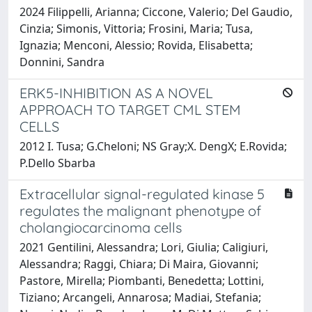
2024 Filippelli, Arianna; Ciccone, Valerio; Del Gaudio,
Cinzia; Simonis, Vittoria; Frosini, Maria; Tusa,
Ignazia; Menconi, Alessio; Rovida, Elisabetta;
Donnini, Sandra
ERK5-INHIBITION AS A NOVEL
APPROACH TO TARGET CML STEM
CELLS
2012 I. Tusa; G.Cheloni; NS Gray;X. DengX; E.Rovida;
P.Dello Sbarba
Extracellular signal-regulated kinase 5
regulates the malignant phenotype of
cholangiocarcinoma cells
2021 Gentilini, Alessandra; Lori, Giulia; Caligiuri,
Alessandra; Raggi, Chiara; Di Maira, Giovanni;
Pastore, Mirella; Piombanti, Benedetta; Lottini,
Tiziano; Arcangeli, Annarosa; Madiai, Stefania;