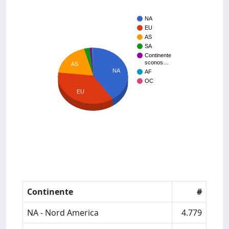
NA
EU
AS
SA
Continente
sconos…
AS
NA
AF
OC
EU
Continente
#
NA - Nord America
4.779