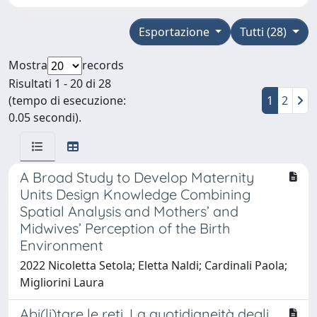
Esportazione
Tutti (28)
Mostra
records
Risultati 1 - 20 di 28
(tempo di esecuzione:
1
2
0.05 secondi).
A Broad Study to Develop Maternity
Units Design Knowledge Combining
Spatial Analysis and Mothers’ and
Midwives’ Perception of the Birth
Environment
2022 Nicoletta Setola; Eletta Naldi; Cardinali Paola;
Migliorini Laura
Abi(li)tare le reti. La quotidianeità degli