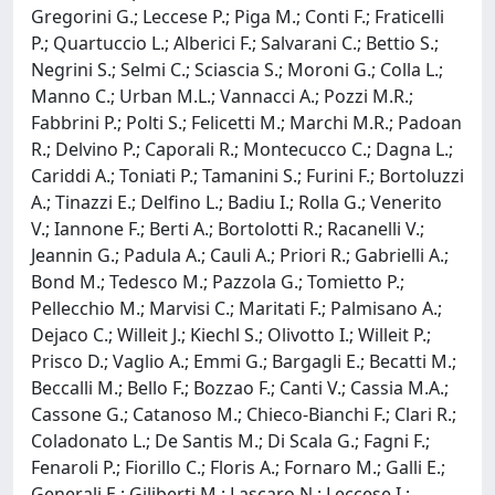
Gregorini G.; Leccese P.; Piga M.; Conti F.; Fraticelli
P.; Quartuccio L.; Alberici F.; Salvarani C.; Bettio S.;
Negrini S.; Selmi C.; Sciascia S.; Moroni G.; Colla L.;
Manno C.; Urban M.L.; Vannacci A.; Pozzi M.R.;
Fabbrini P.; Polti S.; Felicetti M.; Marchi M.R.; Padoan
R.; Delvino P.; Caporali R.; Montecucco C.; Dagna L.;
Cariddi A.; Toniati P.; Tamanini S.; Furini F.; Bortoluzzi
A.; Tinazzi E.; Delfino L.; Badiu I.; Rolla G.; Venerito
V.; Iannone F.; Berti A.; Bortolotti R.; Racanelli V.;
Jeannin G.; Padula A.; Cauli A.; Priori R.; Gabrielli A.;
Bond M.; Tedesco M.; Pazzola G.; Tomietto P.;
Pellecchio M.; Marvisi C.; Maritati F.; Palmisano A.;
Dejaco C.; Willeit J.; Kiechl S.; Olivotto I.; Willeit P.;
Prisco D.; Vaglio A.; Emmi G.; Bargagli E.; Becatti M.;
Beccalli M.; Bello F.; Bozzao F.; Canti V.; Cassia M.A.;
Cassone G.; Catanoso M.; Chieco-Bianchi F.; Clari R.;
Coladonato L.; De Santis M.; Di Scala G.; Fagni F.;
Fenaroli P.; Fiorillo C.; Floris A.; Fornaro M.; Galli E.;
Generali E.; Giliberti M.; Lascaro N.; Leccese I.;