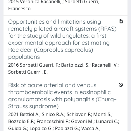
2015 Veronica Racanelli, ; Sorbetti Guerri,
Francesco
Opportunities and limitations using
remotely piloted aircraft systems (RPAS)
for the study of wild ungulates: a first
experimental approach for estimating
Roe deer (Capreolus capreolus)
populations
2016 Sorbetti Guerri, F.; Bartolozzi, S.; Racanelli, V.;
Sorbetti Guerri, E.
Risk of acute arterial and venous
thromboembolic events in eosinophilic
granulomatosis with polyangiitis (Churg–
Strauss syndrome)
2021 Bettiol A.; Sinico R.A.; Schiavon F.; Monti S.;
Bozzolo E.P.; Franceschini F.; Govoni M.; Lunardi C.;
Guida G.; Lopalco G.; Paolazzi G.; Vacca A.;