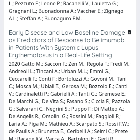
L.; Pezzuto F.; Leone P.; Racanelli V.; Lauletta G.;
Gragnani L.; Buonadonna A.; Vaccher E.; Zignego
A.L.; Steffan A.; Buonaguro F.M.
Early Disease and Low Baseline Damage
as Predictors of Response to Belimumab
in Patients With Systemic Lupus
Erythematosus in a Real-Life Setting
2020 Gatto M.; Saccon F.; Zen M.; Regola F.; Fredi M.;
Andreoli L.; Tincani A.; Urban M.L.; Emmi G.;
Ceccarelli F.; Conti F.; Bortoluzzi A.; Govoni M.; Tani
C.; Mosca M.; Ubiali T.; Gerosa M.; Bozzolo E.; Canti
V.; Cardinaletti P.; Gabrielli A.; Tanti G.; Gremese E.;
De Marchi G.; De Vita S.; Fasano S.; Ciccia F.; Pazzola
G.; Salvarani C.; Negrini S.; Puppo F.; Di Matteo A.;
De Angelis R.; Orsolini G.; Rossini M.; Faggioli P.;
Laria A.; Piga M.; Mathieu A.; Scarpato S.; Rossi F.W.;
de Paulis A.; Brunetta E.; Ceribelli A.; Selmi C.; Prete
M.; Racanelli V.; Vacca A.; Bartoloni E.; Gerli R.;