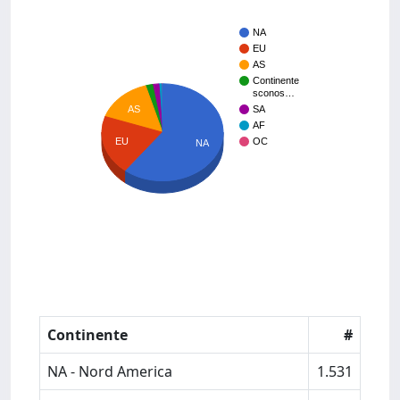
NA
EU
AS
Continente
sconos…
AS
SA
AF
OC
EU
NA
Continente
#
NA - Nord America
1.531