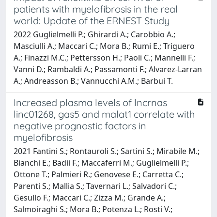
patients with myelofibrosis in the real
world: Update of the ERNEST Study
2022 Guglielmelli P.; Ghirardi A.; Carobbio A.;
Masciulli A.; Maccari C.; Mora B.; Rumi E.; Triguero
A.; Finazzi M.C.; Pettersson H.; Paoli C.; Mannelli F.;
Vanni D.; Rambaldi A.; Passamonti F.; Alvarez-Larran
A.; Andreasson B.; Vannucchi A.M.; Barbui T.
Increased plasma levels of lncrnas
linc01268, gas5 and malat1 correlate with
negative prognostic factors in
myelofibrosis
2021 Fantini S.; Rontauroli S.; Sartini S.; Mirabile M.;
Bianchi E.; Badii F.; Maccaferri M.; Guglielmelli P.;
Ottone T.; Palmieri R.; Genovese E.; Carretta C.;
Parenti S.; Mallia S.; Tavernari L.; Salvadori C.;
Gesullo F.; Maccari C.; Zizza M.; Grande A.;
Salmoiraghi S.; Mora B.; Potenza L.; Rosti V.;