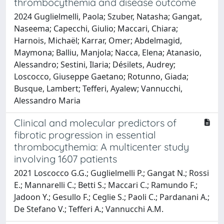
thrombocythemia and disease outcome
2024 Guglielmelli, Paola; Szuber, Natasha; Gangat,
Naseema; Capecchi, Giulio; Maccari, Chiara;
Harnois, Michaël; Karrar, Omer; Abdelmagid,
Maymona; Balliu, Manjola; Nacca, Elena; Atanasio,
Alessandro; Sestini, Ilaria; Désilets, Audrey;
Loscocco, Giuseppe Gaetano; Rotunno, Giada;
Busque, Lambert; Tefferi, Ayalew; Vannucchi,
Alessandro Maria
Clinical and molecular predictors of
fibrotic progression in essential
thrombocythemia: A multicenter study
involving 1607 patients
2021 Loscocco G.G.; Guglielmelli P.; Gangat N.; Rossi
E.; Mannarelli C.; Betti S.; Maccari C.; Ramundo F.;
Jadoon Y.; Gesullo F.; Ceglie S.; Paoli C.; Pardanani A.;
De Stefano V.; Tefferi A.; Vannucchi A.M.