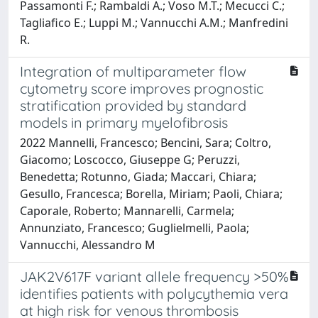
Passamonti F.; Rambaldi A.; Voso M.T.; Mecucci C.;
Tagliafico E.; Luppi M.; Vannucchi A.M.; Manfredini
R.
Integration of multiparameter flow
cytometry score improves prognostic
stratification provided by standard
models in primary myelofibrosis
2022 Mannelli, Francesco; Bencini, Sara; Coltro,
Giacomo; Loscocco, Giuseppe G; Peruzzi,
Benedetta; Rotunno, Giada; Maccari, Chiara;
Gesullo, Francesca; Borella, Miriam; Paoli, Chiara;
Caporale, Roberto; Mannarelli, Carmela;
Annunziato, Francesco; Guglielmelli, Paola;
Vannucchi, Alessandro M
JAK2V617F variant allele frequency >50%
identifies patients with polycythemia vera
at high risk for venous thrombosis