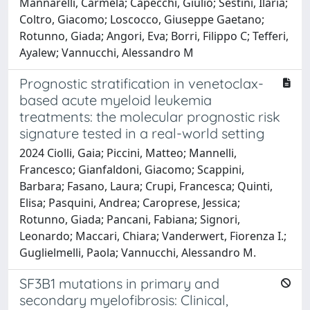
Mannarelli, Carmela; Capecchi, Giulio; Sestini, Ilaria;
Coltro, Giacomo; Loscocco, Giuseppe Gaetano;
Rotunno, Giada; Angori, Eva; Borri, Filippo C; Tefferi,
Ayalew; Vannucchi, Alessandro M
Prognostic stratification in venetoclax-
based acute myeloid leukemia
treatments: the molecular prognostic risk
signature tested in a real-world setting
2024 Ciolli, Gaia; Piccini, Matteo; Mannelli,
Francesco; Gianfaldoni, Giacomo; Scappini,
Barbara; Fasano, Laura; Crupi, Francesca; Quinti,
Elisa; Pasquini, Andrea; Caroprese, Jessica;
Rotunno, Giada; Pancani, Fabiana; Signori,
Leonardo; Maccari, Chiara; Vanderwert, Fiorenza I.;
Guglielmelli, Paola; Vannucchi, Alessandro M.
SF3B1 mutations in primary and
secondary myelofibrosis: Clinical,