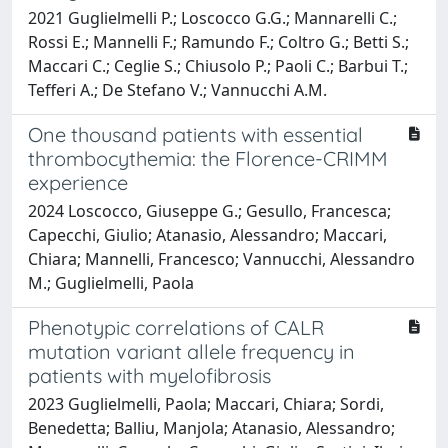
2021 Guglielmelli P.; Loscocco G.G.; Mannarelli C.;
Rossi E.; Mannelli F.; Ramundo F.; Coltro G.; Betti S.;
Maccari C.; Ceglie S.; Chiusolo P.; Paoli C.; Barbui T.;
Tefferi A.; De Stefano V.; Vannucchi A.M.
One thousand patients with essential
thrombocythemia: the Florence-CRIMM
experience
2024 Loscocco, Giuseppe G.; Gesullo, Francesca;
Capecchi, Giulio; Atanasio, Alessandro; Maccari,
Chiara; Mannelli, Francesco; Vannucchi, Alessandro
M.; Guglielmelli, Paola
Phenotypic correlations of CALR
mutation variant allele frequency in
patients with myelofibrosis
2023 Guglielmelli, Paola; Maccari, Chiara; Sordi,
Benedetta; Balliu, Manjola; Atanasio, Alessandro;