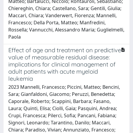
Matteo; Bartalucci, Niccolò; Rontauroli, Sebastiano;
Chiereghin, Chiara; Castellano, Sara; Gentili, Giulia;
Maccari, Chiara; Vanderwert, Fiorenza; Mannelli,
Francesco; Della Porta, Matteo; Manfredini,
Rossella; Vannucchi, Alessandro Maria; Guglielmelli,
Paola
Effect of age and treatment on predictive
value of measurable residual disease:
implications for clinical management of
adult patients with acute myeloid
leukemia
2023 Mannelli, Francesco; Piccini, Matteo; Bencini,
Sara; Gianfaldoni, Giacomo; Peruzzi, Benedetta;
Caporale, Roberto; Scappini, Barbara; Fasano,
Laura; Quinti, Elisa; Ciolli, Gaia; Pasquini, Andrea;
Crupi, Francesca; Pilerci, Sofia; Pancani, Fabiana;
Signori, Leonardo; Tarantino, Danilo; Maccari,
Chiara; Paradiso, Vivian; Annunziato, Francesco;