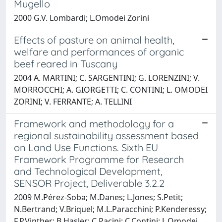
Mugello
2000 G.V. Lombardi; L.Omodei Zorini
Effects of pasture on animal health,
welfare and performances of organic
beef reared in Tuscany
2004 A. MARTINI; C. SARGENTINI; G. LORENZINI; V.
MORROCCHI; A. GIORGETTI; C. CONTINI; L. OMODEI
ZORINI; V. FERRANTE; A. TELLINI
Framework and methodology for a
regional sustainability assessment based
on Land Use Functions. Sixth EU
Framework Programme for Research
and Technological Development,
SENSOR Project, Deliverable 3.2.2
2009 M.Pérez-Soba; M.Danes; L.Jones; S.Petit;
N.Bertrand; V.Briquel; M.L.Paracchini; P.Kenderessy;
F.P.Vinther; B.Hasler; C.Pacini; C.Contini; L.Omodei