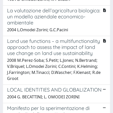
La valutazione dell’agricoltura biologica:
un modello aziendale economico-
ambientale
2004 L.Omodei Zorini; G.C.Pacini
Land use functions – a multifunctionality
approach to assess the impact of land
use change on land use sustainability
2008 M.Perez-Soba; S.Petit; L.Jones; N.Bertrand;
V.Briquel; L.Omodei Zorini; C.Contini; K.Helming;
J.Farrington; M.Tinacci; D.Wascher; F.Kienast; R.de
Groot
LOCAL IDENTITIES AND GLOBALIZATION
2004 G. BECATTINI; L. OMODEI ZORINI
Manifesto per la sperimentazione di