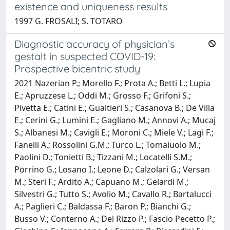
existence and uniqueness results
1997 G. FROSALI; S. TOTARO
Diagnostic accuracy of physician’s
gestalt in suspected COVID-19:
Prospective bicentric study
2021 Nazerian P.; Morello F.; Prota A.; Betti L.; Lupia
E.; Apruzzese L.; Oddi M.; Grosso F.; Grifoni S.;
Pivetta E.; Catini E.; Gualtieri S.; Casanova B.; De Villa
E.; Cerini G.; Lumini E.; Gagliano M.; Annovi A.; Mucaj
S.; Albanesi M.; Cavigli E.; Moroni C.; Miele V.; Lagi F.;
Fanelli A.; Rossolini G.M.; Turco L.; Tomaiuolo M.;
Paolini D.; Tonietti B.; Tizzani M.; Locatelli S.M.;
Porrino G.; Losano I.; Leone D.; Calzolari G.; Versan
M.; Steri F.; Ardito A.; Capuano M.; Gelardi M.;
Silvestri G.; Tutto S.; Avolio M.; Cavallo R.; Bartalucci
A.; Paglieri C.; Baldassa F.; Baron P.; Bianchi G.;
Busso V.; Conterno A.; Del Rizzo P.; Fascio Pecetto P.;