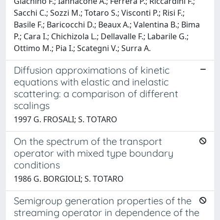
Giachino F.; Iannacone A.; Ferrera P.; Riccardini F.;
Sacchi C.; Sozzi M.; Totaro S.; Visconti P.; Risi F.;
Basile F.; Baricocchi D.; Beaux A.; Valentina B.; Bima
P.; Cara I.; Chichizola L.; Dellavalle F.; Labarile G.;
Ottimo M.; Pia I.; Scategni V.; Surra A.
Diffusion approximations of kinetic
equations with elastic and inelastic
scattering: a comparison of different
scalings
1997 G. FROSALI; S. TOTARO
On the spectrum of the transport
operator with mixed type boundary
conditions
1986 G. BORGIOLI; S. TOTARO
Semigroup generation properties of the
streaming operator in dependence of the