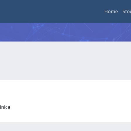
Home
Sfo
linica