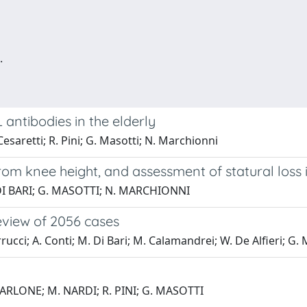
.
antibodies in the elderly
Cesaretti; R. Pini; G. Masotti; N. Marchionni
rom knee height, and assessment of statural loss i
. DI BARI; G. MASOTTI; N. MARCHIONNI
review of 2056 cases
rrucci; A. Conti; M. Di Bari; M. Calamandrei; W. De Alfieri; G.
ARLONE; M. NARDI; R. PINI; G. MASOTTI