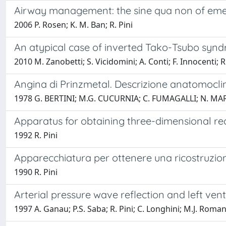
Airway management: the sine qua non of em
2006 P. Rosen; K. M. Ban; R. Pini
An atypical case of inverted Tako-Tsubo syndr
2010 M. Zanobetti; S. Vicidomini; A. Conti; F. Innocenti; R.
Angina di Prinzmetal. Descrizione anatomoclin
1978 G. BERTINI; M.G. CUCURNIA; C. FUMAGALLI; N. MA
Apparatus for obtaining three-dimensional re
1992 R. Pini
Apparecchiatura per ottenere una ricostruzion
1990 R. Pini
Arterial pressure wave reflection and left ventr
1997 A. Ganau; P.S. Saba; R. Pini; C. Longhini; M.J. Roma