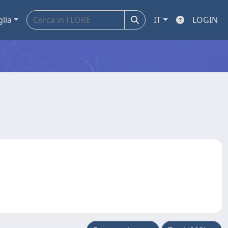
glia
IT
LOGIN