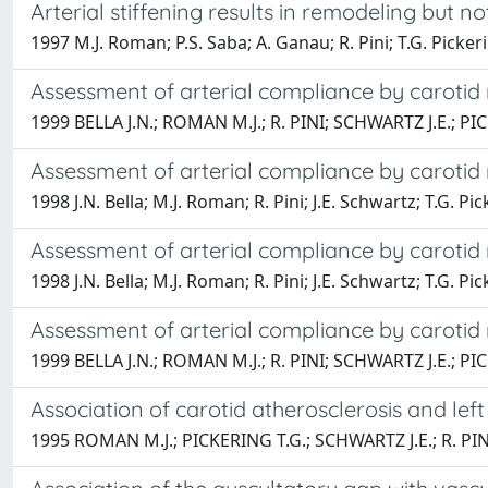
Arterial stiffening results in remodeling but no
1997 M.J. Roman; P.S. Saba; A. Ganau; R. Pini; T.G. Picke
Assessment of arterial compliance by carotid m
1999 BELLA J.N.; ROMAN M.J.; R. PINI; SCHWARTZ J.E.; P
Assessment of arterial compliance by carotid m
1998 J.N. Bella; M.J. Roman; R. Pini; J.E. Schwartz; T.G. P
Assessment of arterial compliance by carotid 
1998 J.N. Bella; M.J. Roman; R. Pini; J.E. Schwartz; T.G. P
Assessment of arterial compliance by carotid 
1999 BELLA J.N.; ROMAN M.J.; R. PINI; SCHWARTZ J.E.; P
Association of carotid atherosclerosis and lef
1995 ROMAN M.J.; PICKERING T.G.; SCHWARTZ J.E.; R. PI