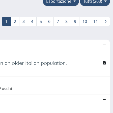
Esportazione
Tutti (203)
1
2
3
4
5
6
7
8
9
10
11
n an older Italian population.
 Moschi