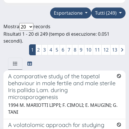
Esportazione
Tutti (249)
Mostra
records
Risultati 1 - 20 di 249 (tempo di esecuzione: 0.051
secondi).
1
2
3
4
5
6
7
8
9
10
11
12
13
A comparative study of the tapetal
behaviour in male fertile and male sterile
Iris pallida Lam. during
microsporogenesis
1994 M. MARIOTTI LIPPI; F. CIMOLI; E. MAUGINI; G.
TANI
A volatolomic approach for studying