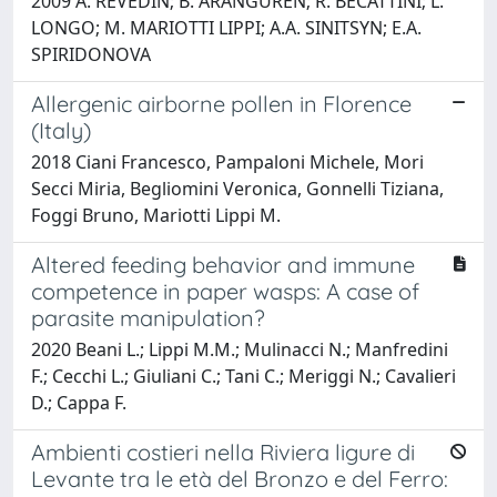
2009 A. REVEDIN; B. ARANGUREN; R. BECATTINI; L.
LONGO; M. MARIOTTI LIPPI; A.A. SINITSYN; E.A.
SPIRIDONOVA
Allergenic airborne pollen in Florence
(Italy)
2018 Ciani Francesco, Pampaloni Michele, Mori
Secci Miria, Begliomini Veronica, Gonnelli Tiziana,
Foggi Bruno, Mariotti Lippi M.
Altered feeding behavior and immune
competence in paper wasps: A case of
parasite manipulation?
2020 Beani L.; Lippi M.M.; Mulinacci N.; Manfredini
F.; Cecchi L.; Giuliani C.; Tani C.; Meriggi N.; Cavalieri
D.; Cappa F.
Ambienti costieri nella Riviera ligure di
Levante tra le età del Bronzo e del Ferro: