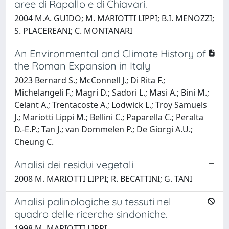
aree di Rapallo e di Chiavari.
2004 M.A. GUIDO; M. MARIOTTI LIPPI; B.I. MENOZZI;
S. PLACEREANI; C. MONTANARI
An Environmental and Climate History of
the Roman Expansion in Italy
2023 Bernard S.; McConnell J.; Di Rita F.;
Michelangeli F.; Magri D.; Sadori L.; Masi A.; Bini M.;
Celant A.; Trentacoste A.; Lodwick L.; Troy Samuels
J.; Mariotti Lippi M.; Bellini C.; Paparella C.; Peralta
D.-E.P.; Tan J.; van Dommelen P.; De Giorgi A.U.;
Cheung C.
Analisi dei residui vegetali
2008 M. MARIOTTI LIPPI; R. BECATTINI; G. TANI
Analisi palinologiche su tessuti nel
quadro delle ricerche sindoniche.
1998 M. MARIOTTI LIPPI