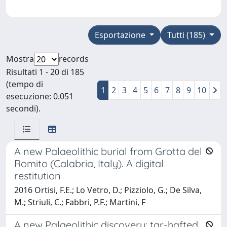
Esportazione
Tutti (185)
Mostra
records
Risultati 1 - 20 di 185
(tempo di
1
2
3
4
5
6
7
8
9
10
esecuzione: 0.051
secondi).
A new Palaeolithic burial from Grotta del
Romito (Calabria, Italy). A digital
restitution
2016 Ortisi, F.E.; Lo Vetro, D.; Pizziolo, G.; De Silva,
M.; Striuli, C.; Fabbri, P.F.; Martini, F
A new Palaeolithic discovery: tar-hafted