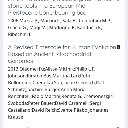
stone tools in a European Mid-
Pleistocene bone-bearing bed
2006 Mazza P.; Martini F.; Sala B.; Colombini M.P.;
Giachi G.; Magi M.; Modugno F.; Kanducci F.;
Ribechini E.
A Revised Timescale for Human Evolution
Based on Ancient Mitochondrial
Genomes
2013 Qiaomei Fu;Alissa Mittnik;Philip L.F.
Johnson;Kirsten Bos;Martina Lari;Ruth
Bollongino;Chengkai Sun;Liane Giemsch;Ralf
Schmitz;Joachim Burger;Anna Maria
Ronchitelli;Fabio Martini;Renata G. Cremonesi;Jiří
Svoboda;Peter Bauer;David Caramelli;Sergi
Castellano;David Reich;Svante Pääbo;Johannes
Krause