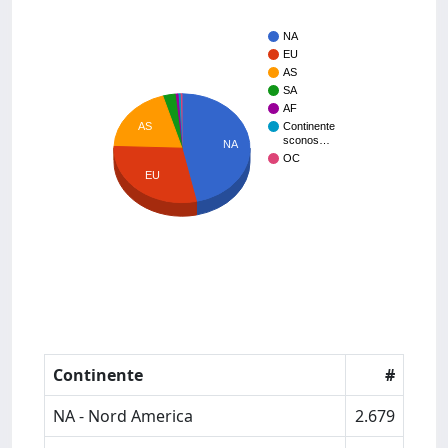
NA
EU
AS
SA
AF
AS
Continente
sconos…
NA
OC
EU
Continente
#
NA - Nord America
2.679