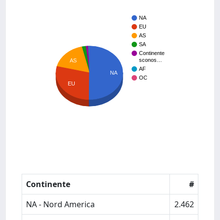
NA
EU
AS
SA
Continente
sconos…
AS
AF
NA
OC
EU
Continente
#
NA - Nord America
2.462