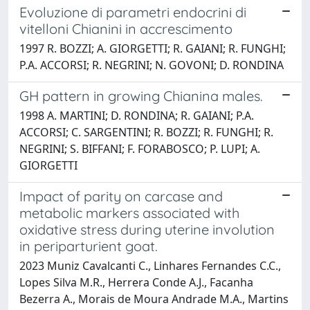
Evoluzione di parametri endocrini di
vitelloni Chianini in accrescimento
1997 R. BOZZI; A. GIORGETTI; R. GAIANI; R. FUNGHI;
P.A. ACCORSI; R. NEGRINI; N. GOVONI; D. RONDINA
GH pattern in growing Chianina males.
1998 A. MARTINI; D. RONDINA; R. GAIANI; P.A.
ACCORSI; C. SARGENTINI; R. BOZZI; R. FUNGHI; R.
NEGRINI; S. BIFFANI; F. FORABOSCO; P. LUPI; A.
GIORGETTI
Impact of parity on carcase and
metabolic markers associated with
oxidative stress during uterine involution
in periparturient goat.
2023 Muniz Cavalcanti C., Linhares Fernandes C.C.,
Lopes Silva M.R., Herrera Conde A.J., Facanha
Bezerra A., Morais de Moura Andrade M.A., Martins