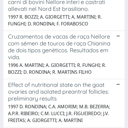
carni di bovini Nellore interi e castrati
allevati nel Nord Est brasiliano.
1997 R. BOZZI; A. GIORGETTI; A. MARTINI; R.
FUNGHI; D. RONDINA; F. FORABOSCO
Cruzamentos de vacas de raça Nellore
com sémen de touros de raça Chianina
de dois tipos genéticos. Resultados em
vida.
1996 A. MARTINI; A. GIORGETTI; R. FUNGHI; R.
BOZZI; D. RONDINA; R. MARTINS FILHO
Effect of nutritional state on the goat
ovaries and isolated preantral follicles:
preliminary results
1997 D. RONDINA; C.A. AMORIM; M.B. BEZERRA;
A.P.R. RIBEIRO; C.M. LUCCI; J.R. FIGUEIREDO; J.V.
FREITAS; A. GIORGETTI; A. MARTINI