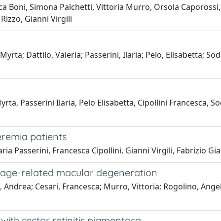
Luca Boni, Simona Palchetti, Vittoria Murro, Orsola Capoross
Rizzo, Gianni Virgili
ta; Dattilo, Valeria; Passerini, Ilaria; Pelo, Elisabetta; Sodi
a, Passerini Ilaria, Pelo Elisabetta, Cipollini Francesca, So
eremia patients
ria Passerini, Francesca Cipollini, Gianni Virgili, Fabrizio G
in age-related macular degeneration
ndrea; Cesari, Francesca; Murro, Vittoria; Rogolino, Angela; R
s with sector retinitis pigmentosa