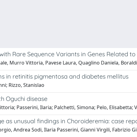
th Rare Sequence Variants in Genes Related to I
e, Murro Vittoria, Pavese Laura, Quaglino Daniela, Boraldi
 in retinitis pigmentosa and diabetes mellitus
anni; Rizzo, Stanislao
th Oguchi disease
ria; Passerini, Ilaria; Palchetti, Simona; Pelo, Elisabetta; Vi
e as unusual findings in Choroideremia: case rep
io, Andrea Sodi, Ilaria Passerini, Gianni Virgili, Fabrizio G