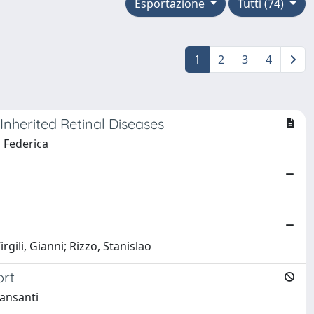
Esportazione
Tutti (74)
1
2
3
4
nherited Retinal Diseases
 Federica
rgili, Gianni; Rizzo, Stanislao
ort
iansanti