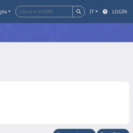
glia
IT
LOGIN