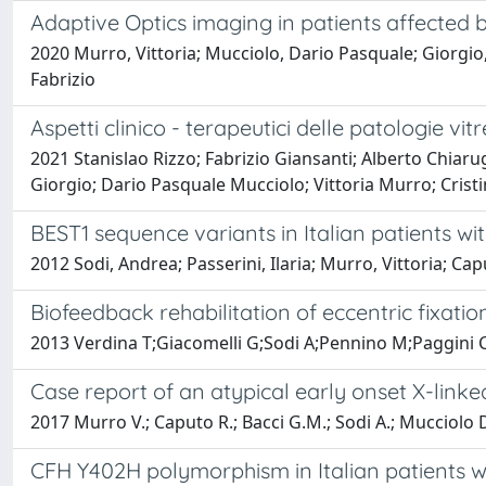
Adaptive Optics imaging in patients affecte
2020 Murro, Vittoria; Mucciolo, Dario Pasquale; Giorgio, 
Fabrizio
Aspetti clinico - terapeutici delle patologie vit
2021 Stanislao Rizzo; Fabrizio Giansanti; Alberto Chiar
Giorgio; Dario Pasquale Mucciolo; Vittoria Murro; Crist
BEST1 sequence variants in Italian patients wi
2012 Sodi, Andrea; Passerini, Ilaria; Murro, Vittoria; Ca
Biofeedback rehabilitation of eccentric fixatio
2013 Verdina T;Giacomelli G;Sodi A;Pennino M;Paggini C
Case report of an atypical early onset X-linke
2017 Murro V.; Caputo R.; Bacci G.M.; Sodi A.; Mucciolo D.P.
CFH Y402H polymorphism in Italian patients w