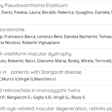
d by Pseudoxanthoma Elasticum
Dario; Pavese, Laura; Boraldi, Federica; Quaglino, Daniela; Fi
reoretiniche.
ugi; Francesco Barca; Lorenzo Beni; Daniela Bacherini; Toma
ina Nicolosi; Roberto Vignapiano
th vitelliform macular dystrophy
puto, Roberto; Bacci, Giacomo Maria; Bodoj, Mirela; Torricel
n in patients with Stargardt disease.
;Murro V;Virgili G;Menchini U
d retinoschisis in monozygotic twins
; Bargiacchi S.; Giglio S.R.; Virgili G.; Rizzo S.
ith age-related macular degeneration, retinitis 