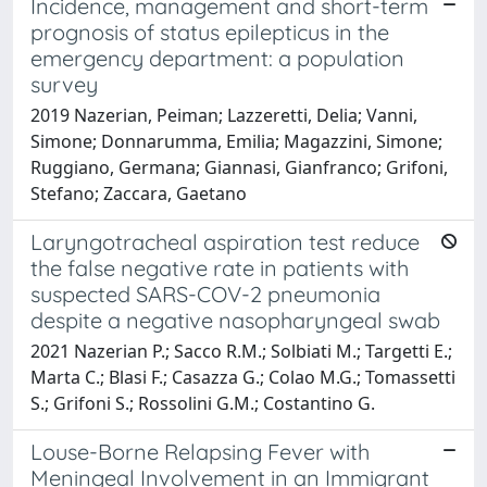
Incidence, management and short-term
prognosis of status epilepticus in the
emergency department: a population
survey
2019 Nazerian, Peiman; Lazzeretti, Delia; Vanni,
Simone; Donnarumma, Emilia; Magazzini, Simone;
Ruggiano, Germana; Giannasi, Gianfranco; Grifoni,
Stefano; Zaccara, Gaetano
Laryngotracheal aspiration test reduce
the false negative rate in patients with
suspected SARS-COV-2 pneumonia
despite a negative nasopharyngeal swab
2021 Nazerian P.; Sacco R.M.; Solbiati M.; Targetti E.;
Marta C.; Blasi F.; Casazza G.; Colao M.G.; Tomassetti
S.; Grifoni S.; Rossolini G.M.; Costantino G.
Louse-Borne Relapsing Fever with
Meningeal Involvement in an Immigrant