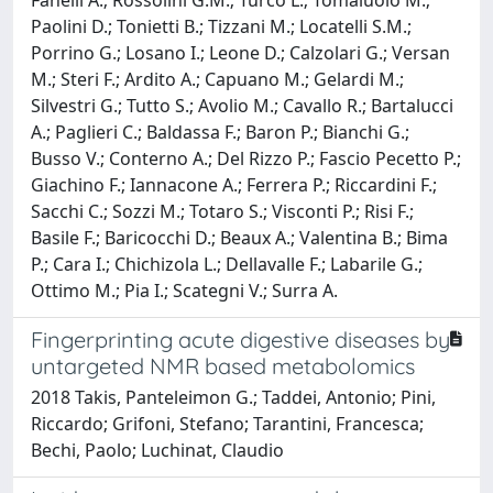
Paolini D.; Tonietti B.; Tizzani M.; Locatelli S.M.;
Porrino G.; Losano I.; Leone D.; Calzolari G.; Versan
M.; Steri F.; Ardito A.; Capuano M.; Gelardi M.;
Silvestri G.; Tutto S.; Avolio M.; Cavallo R.; Bartalucci
A.; Paglieri C.; Baldassa F.; Baron P.; Bianchi G.;
Busso V.; Conterno A.; Del Rizzo P.; Fascio Pecetto P.;
Giachino F.; Iannacone A.; Ferrera P.; Riccardini F.;
Sacchi C.; Sozzi M.; Totaro S.; Visconti P.; Risi F.;
Basile F.; Baricocchi D.; Beaux A.; Valentina B.; Bima
P.; Cara I.; Chichizola L.; Dellavalle F.; Labarile G.;
Ottimo M.; Pia I.; Scategni V.; Surra A.
Fingerprinting acute digestive diseases by
untargeted NMR based metabolomics
2018 Takis, Panteleimon G.; Taddei, Antonio; Pini,
Riccardo; Grifoni, Stefano; Tarantini, Francesca;
Bechi, Paolo; Luchinat, Claudio