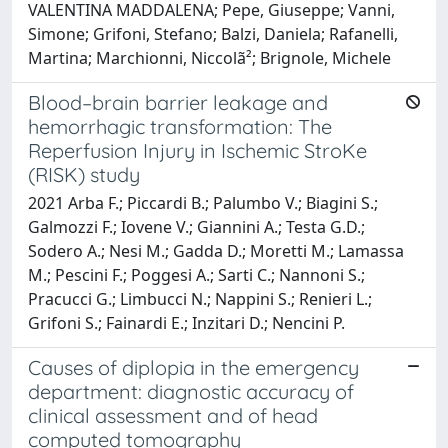
VALENTINA MADDALENA; Pepe, Giuseppe; Vanni,
Simone; Grifoni, Stefano; Balzi, Daniela; Rafanelli,
Martina; Marchionni, Niccolã²; Brignole, Michele
Blood–brain barrier leakage and
hemorrhagic transformation: The
Reperfusion Injury in Ischemic StroKe
(RISK) study
2021 Arba F.; Piccardi B.; Palumbo V.; Biagini S.;
Galmozzi F.; Iovene V.; Giannini A.; Testa G.D.;
Sodero A.; Nesi M.; Gadda D.; Moretti M.; Lamassa
M.; Pescini F.; Poggesi A.; Sarti C.; Nannoni S.;
Pracucci G.; Limbucci N.; Nappini S.; Renieri L.;
Grifoni S.; Fainardi E.; Inzitari D.; Nencini P.
Causes of diplopia in the emergency
department: diagnostic accuracy of
clinical assessment and of head
computed tomography