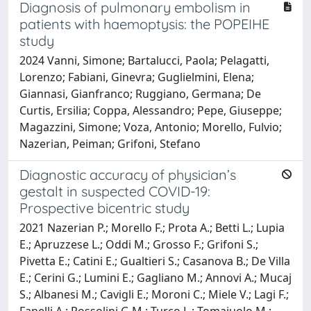
Diagnosis of pulmonary embolism in
patients with haemoptysis: the POPEIHE
study
2024 Vanni, Simone; Bartalucci, Paola; Pelagatti,
Lorenzo; Fabiani, Ginevra; Guglielmini, Elena;
Giannasi, Gianfranco; Ruggiano, Germana; De
Curtis, Ersilia; Coppa, Alessandro; Pepe, Giuseppe;
Magazzini, Simone; Voza, Antonio; Morello, Fulvio;
Nazerian, Peiman; Grifoni, Stefano
Diagnostic accuracy of physician’s
gestalt in suspected COVID-19:
Prospective bicentric study
2021 Nazerian P.; Morello F.; Prota A.; Betti L.; Lupia
E.; Apruzzese L.; Oddi M.; Grosso F.; Grifoni S.;
Pivetta E.; Catini E.; Gualtieri S.; Casanova B.; De Villa
E.; Cerini G.; Lumini E.; Gagliano M.; Annovi A.; Mucaj
S.; Albanesi M.; Cavigli E.; Moroni C.; Miele V.; Lagi F.;
Fanelli A.; Rossolini G.M.; Turco L.; Tomaiuolo M.;