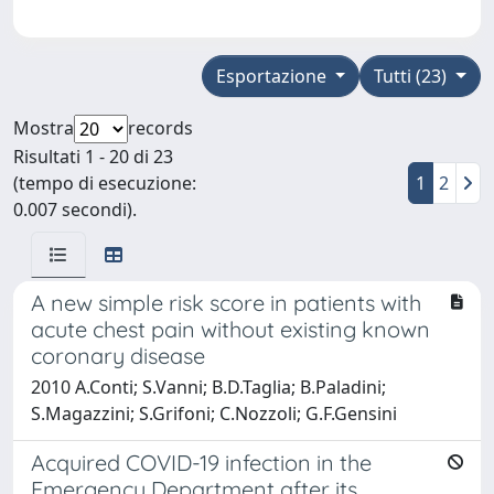
Esportazione
Tutti (23)
Mostra
records
Risultati 1 - 20 di 23
(tempo di esecuzione:
1
2
0.007 secondi).
A new simple risk score in patients with
acute chest pain without existing known
coronary disease
2010 A.Conti; S.Vanni; B.D.Taglia; B.Paladini;
S.Magazzini; S.Grifoni; C.Nozzoli; G.F.Gensini
Acquired COVID-19 infection in the
Emergency Department after its