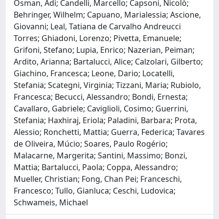
Osman, Adi; Candelli, Marcello; Capsoni, Nicolò;
Behringer, Wilhelm; Capuano, Marialessia; Ascione,
Giovanni; Leal, Tatiana de Carvalho Andreucci
Torres; Ghiadoni, Lorenzo; Pivetta, Emanuele;
Grifoni, Stefano; Lupia, Enrico; Nazerian, Peiman;
Ardito, Arianna; Bartalucci, Alice; Calzolari, Gilberto;
Giachino, Francesca; Leone, Dario; Locatelli,
Stefania; Scategni, Virginia; Tizzani, Maria; Rubiolo,
Francesca; Becucci, Alessandro; Bondi, Ernesta;
Cavallaro, Gabriele; Caviglioli, Cosimo; Guerrini,
Stefania; Haxhiraj, Eriola; Paladini, Barbara; Prota,
Alessio; Ronchetti, Mattia; Guerra, Federica; Tavares
de Oliveira, Múcio; Soares, Paulo Rogério;
Malacarne, Margerita; Santini, Massimo; Bonzi,
Mattia; Bartalucci, Paola; Coppa, Alessandro;
Mueller, Christian; Fong, Chan Pei; Franceschi,
Francesco; Tullo, Gianluca; Ceschi, Ludovica;
Schwameis, Michael