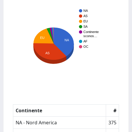
NA
AS
EU
SA
Continente
sconos…
EU
NA
AF
OC
AS
Continente
#
NA - Nord America
375