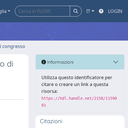
glia
IT
LOGIN
 di congresso
o di
Informazioni
Utilizza questo identificatore per
citare o creare un link a questa
risorsa:
https://hdl.handle.net/2158/11590
01
Citazioni