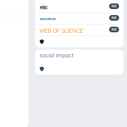
ND
ND
ND
social impact