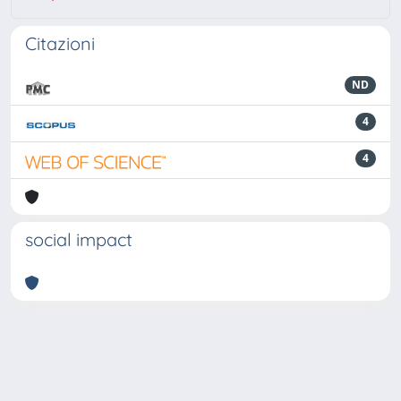
Citazioni
ND
4
4
social impact
Powered by
IRIS
-
about IRIS
-