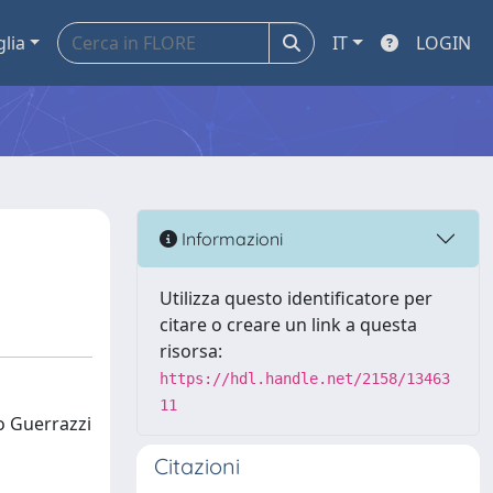
glia
IT
LOGIN
Informazioni
Utilizza questo identificatore per
citare o creare un link a questa
risorsa:
https://hdl.handle.net/2158/13463
11
zo Guerrazzi
Citazioni