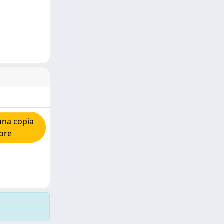
una copia
tore