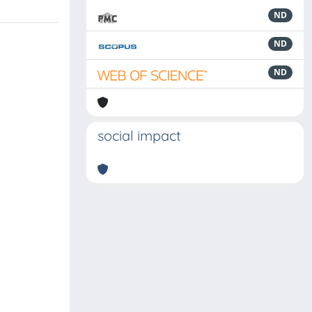
ND
ND
ND
social impact