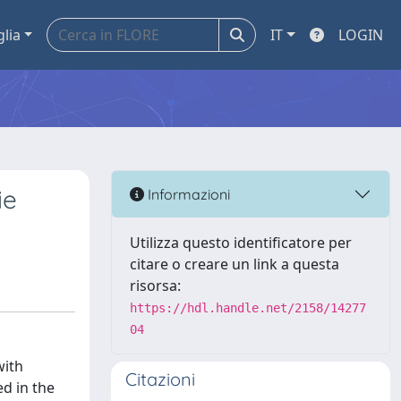
glia
IT
LOGIN
ie
Informazioni
Utilizza questo identificatore per
citare o creare un link a questa
risorsa:
https://hdl.handle.net/2158/14277
04
with
Citazioni
d in the