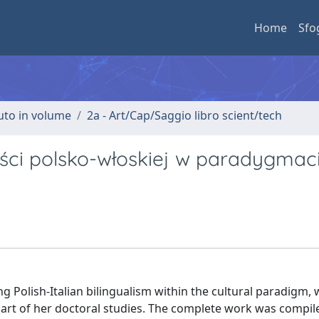
Home
Sfo
buto in volume
2a - Art/Cap/Saggio libro scient/tech
ści polsko-włoskiej w paradygmac
ing Polish-Italian bilingualism within the cultural paradigm, 
art of her doctoral studies. The complete work was compile