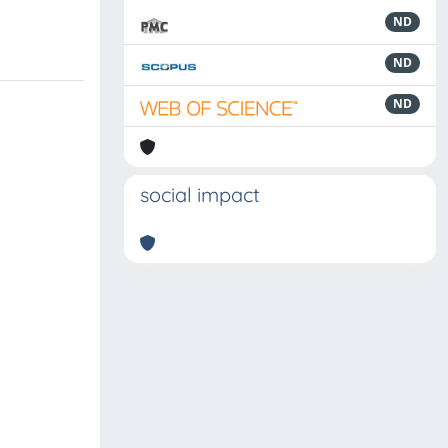
ND
ND
ND
social impact