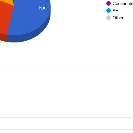
Continent
NA
AF
Other