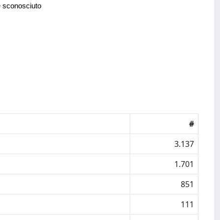
e sconosciuto
#
3.137
1.701
851
111