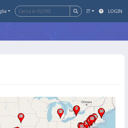
glia
IT
LOGIN