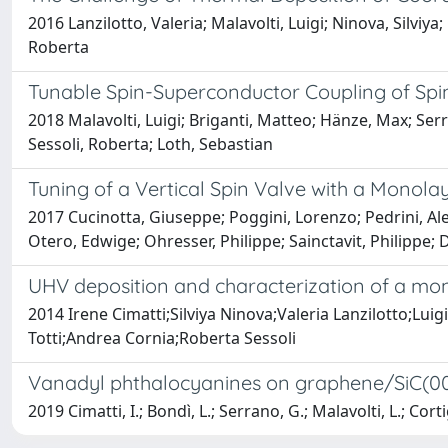
2016 Lanzilotto, Valeria; Malavolti, Luigi; Ninova, Silviy
Roberta
Tunable Spin-Superconductor Coupling of Spi
2018 Malavolti, Luigi; Briganti, Matteo; Hänze, Max; Ser
Sessoli, Roberta; Loth, Sebastian
Tuning of a Vertical Spin Valve with a Monola
2017 Cucinotta, Giuseppe; Poggini, Lorenzo; Pedrini, Aless
Otero, Edwige; Ohresser, Philippe; Sainctavit, Philippe; 
UHV deposition and characterization of a mono
2014 Irene Cimatti;Silviya Ninova;Valeria Lanzilotto;L
Totti;Andrea Cornia;Roberta Sessoli
Vanadyl phthalocyanines on graphene/SiC(0001
2019 Cimatti, I.; Bondì, L.; Serrano, G.; Malavolti, L.; Corti