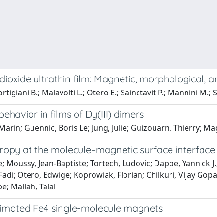
oxide ultrathin film: Magnetic, morphological, a
rtigiani B.; Malavolti L.; Otero E.; Sainctavit P.; Mannini M.; 
ehavior in films of Dy(III) dimers
, Marin; Guennic, Boris Le; Jung, Julie; Guizouarn, Thierry; 
ropy at the molecule–magnetic surface interface 
e; Moussy, Jean-Baptiste; Tortech, Ludovic; Dappe, Yannick J.; 
Fadi; Otero, Edwige; Koprowiak, Florian; Chilkuri, Vijay Gopa
e; Mallah, Talal
blimated Fe4 single-molecule magnets