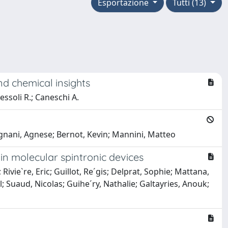
Esportazione
Tutti (13)
nd chemical insights
Sessoli R.; Caneschi A.
Magnani, Agnese; Bernot, Kevin; Mannini, Matteo
in molecular spintronic devices
Rivie`re, Eric; Guillot, Re´gis; Delprat, Sophie; Mattana,
l; Suaud, Nicolas; Guihe´ry, Nathalie; Galtayries, Anouk;