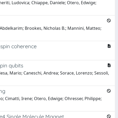
gheriti, Ludovica; Chiappe, Daniele; Otero, Edwige;
i, Abdelkarim; Brookes, Nicholas B.; Mannini, Matteo;
 spin coherence
pin qubits
hiesa, Mario; Caneschi, Andrea; Sorace, Lorenzo; Sessoli,
ing
co; Cimatti, Irene; Otero, Edwige; Ohresser, Philippe;
Fe4 Single Molecule Magnet