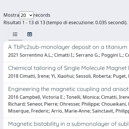
Mostra
records
Risultati 1 - 13 di 13 (tempo di esecuzione: 0.035 secondi).
A TbPc2sub-monolayer deposit on a titanium di
2021 Sorrentino A.L.; Cimatti I.; Serrano G.; Poggini L.; Co
Chemical tailoring of Single Molecule Magnet b
2018 Cimatti, Irene; Yi, Xiaohui; Sessoli, Roberta; Puget
Engineering the magnetic coupling and anisot
2016 Campbell, Victoria E.; Tonelli, Monica; Cimatti, Iren
Richard; Seneor, Pierre; Ohresser, Philippe; Choueikani, 
Miserque, Frederic; Arrio, Marie-Anne; Sainctavit, Philipp
Magnetic bistability in a submonolayer of su