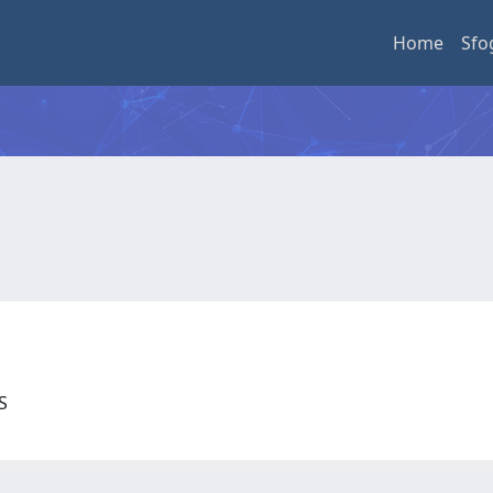
Home
Sfo
US