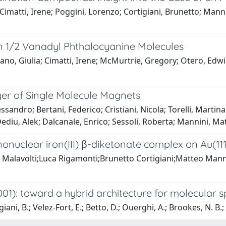
a; Cimatti, Irene; Poggini, Lorenzo; Cortigiani, Brunetto; Mann
n 1/2 Vanadyl Phthalocyanine Molecules
rano, Giulia; Cimatti, Irene; McMurtrie, Gregory; Otero, Edwi
yer of Single Molecule Magnets
andro; Bertani, Federico; Cristiani, Nicola; Torelli, Martina; 
Dediu, Alek; Dalcanale, Enrico; Sessoli, Roberta; Mannini, Ma
nuclear iron(III) β-diketonate complex on Au(111
uigi Malavolti;Luca Rigamonti;Brunetto Cortigiani;Matteo M
): toward a hybrid architecture for molecular sp
giani, B.; Velez-Fort, E.; Betto, D.; Ouerghi, A.; Brookes, N. B.; 