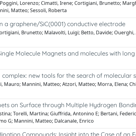
a; Poggini, Lorenzo; Cimatti, Irene; Cortigiani, Brunetto; Mar
nnini, Matteo; Sessoli, Roberta
on a graphene/SiC(0001) conductive electrode
 Cortigiani, Brunetto; Malavolti, Luigi; Betto, Davide; Ouergh
Single Molecule Magnets and molecules with long
omplex: new tools for the search of molecular s
tti, Mauro; Mannini, Matteo; Atzori, Matteo; Morra, Elena; C
ets on Surface through Multiple Hydrogen Bond
tina; Torelli, Martina; Giuffrida, Antonino E; Bertani, Federi
elmo G; Mannini, Matteo; Dalcanale, Enrico
ination Compounds: Insight into the Case of an 