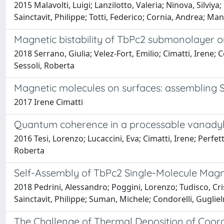
2015 Malavolti, Luigi; Lanzilotto, Valeria; Ninova, Silviy
Sainctavit, Philippe; Totti, Federico; Cornia, Andrea; Ma
Magnetic bistability of TbPc2 submonolayer 
2018 Serrano, Giulia; Velez-Fort, Emilio; Cimatti, Irene;
Sessoli, Roberta
Magnetic molecules on surfaces: assembling 
2017 Irene Cimatti
Quantum coherence in a processable vanadyl c
2016 Tesi, Lorenzo; Lucaccini, Eva; Cimatti, Irene; Perfe
Roberta
Self-Assembly of TbPc2 Single-Molecule Magn
2018 Pedrini, Alessandro; Poggini, Lorenzo; Tudisco, Cris
Sainctavit, Philippe; Suman, Michele; Condorelli, Gugli
The Challenge of Thermal Deposition of Coord