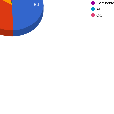
Continent
EU
AF
OC