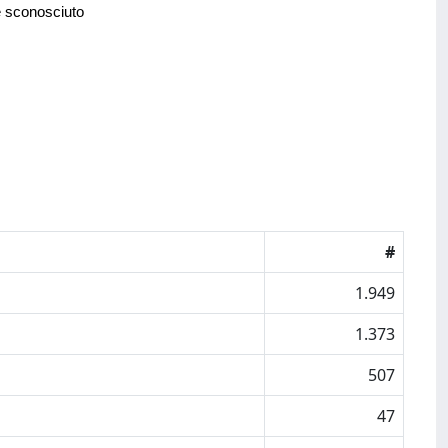
e sconosciuto
#
1.949
1.373
507
47