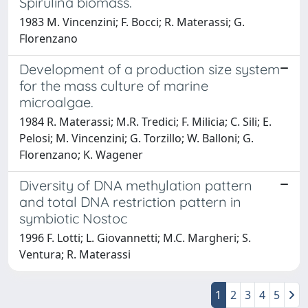
Spirulina biomass.
1983 M. Vincenzini; F. Bocci; R. Materassi; G.
Florenzano
Development of a production size system
for the mass culture of marine
microalgae.
1984 R. Materassi; M.R. Tredici; F. Milicia; C. Sili; E.
Pelosi; M. Vincenzini; G. Torzillo; W. Balloni; G.
Florenzano; K. Wagener
Diversity of DNA methylation pattern
and total DNA restriction pattern in
symbiotic Nostoc
1996 F. Lotti; L. Giovannetti; M.C. Margheri; S.
Ventura; R. Materassi
1
2
3
4
5