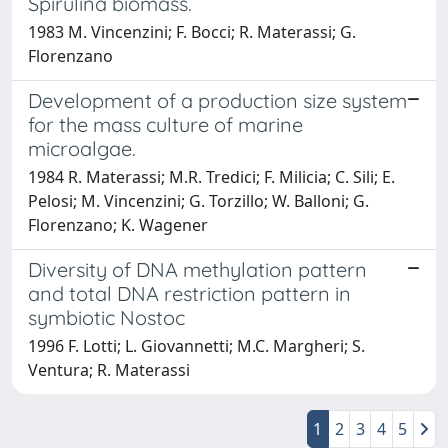
Spirulina biomass.
1983 M. Vincenzini; F. Bocci; R. Materassi; G.
Florenzano
Development of a production size system
for the mass culture of marine
microalgae.
1984 R. Materassi; M.R. Tredici; F. Milicia; C. Sili; E.
Pelosi; M. Vincenzini; G. Torzillo; W. Balloni; G.
Florenzano; K. Wagener
Diversity of DNA methylation pattern
and total DNA restriction pattern in
symbiotic Nostoc
1996 F. Lotti; L. Giovannetti; M.C. Margheri; S.
Ventura; R. Materassi
1
2
3
4
5