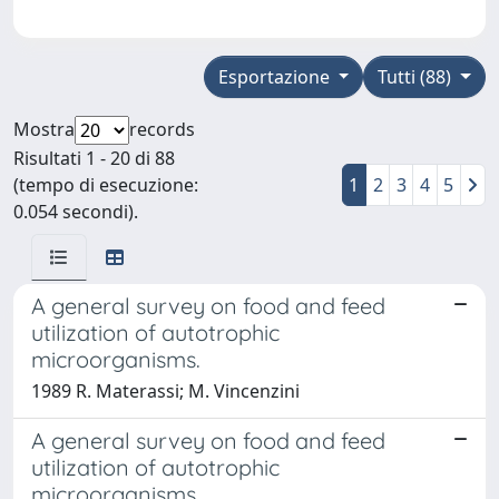
Esportazione
Tutti (88)
Mostra
records
Risultati 1 - 20 di 88
(tempo di esecuzione:
1
2
3
4
5
0.054 secondi).
A general survey on food and feed
utilization of autotrophic
microorganisms.
1989 R. Materassi; M. Vincenzini
A general survey on food and feed
utilization of autotrophic
microorganisms.