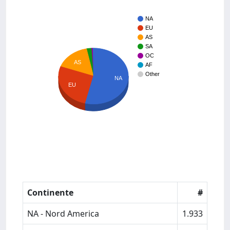
NA
EU
AS
SA
OC
AS
AF
Other
NA
EU
Continente
#
NA - Nord America
1.933