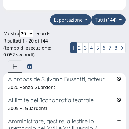
Esportazione
Tutti (144)
Mostra
records
Risultati 1 - 20 di 144
(tempo di esecuzione:
1
2
3
4
5
6
7
8
0.052 secondi).
A propos de Sylvano Bussotti, acteur
2020 Renzo Guardenti
Al limite dell’iconografia teatrale
2005 R. Guardenti
Amministrare, gestire, allestire lo
spettacolo nel XVII e XVIII secolo /