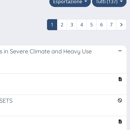
Esportazione
Tutti (137)
1
2
3
4
5
6
7
ves in Severe Climate and Heavy Use
SETS