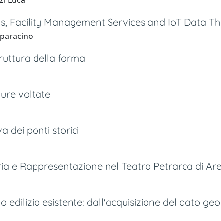
zi Luca
ls, Facility Management Services and IoT Data 
Sparacino
truttura della forma
ture voltate
 dei ponti storici
tria e Rappresentazione nel Teatro Petrarca di Ar
 edilizio esistente: dall'acquisizione del dato ge