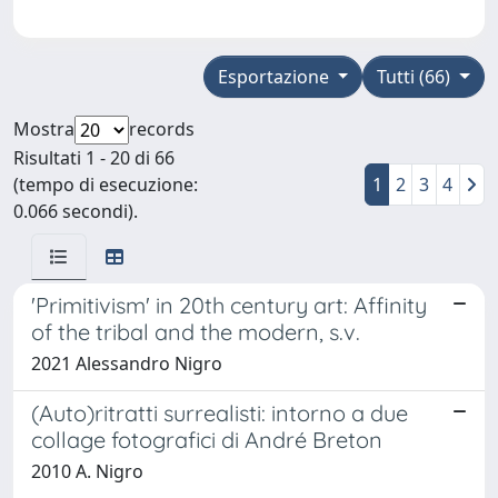
Esportazione
Tutti (66)
Mostra
records
Risultati 1 - 20 di 66
(tempo di esecuzione:
1
2
3
4
0.066 secondi).
'Primitivism' in 20th century art: Affinity
of the tribal and the modern, s.v.
2021 Alessandro Nigro
(Auto)ritratti surrealisti: intorno a due
collage fotografici di André Breton
2010 A. Nigro