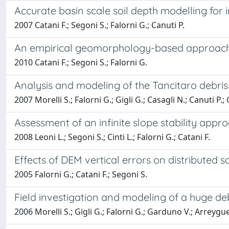
Accurate basin scale soil depth modelling for
2007 Catani F.; Segoni S.; Falorni G.; Canuti P.
An empirical geomorphology-based approach to
2010 Catani F.; Segoni S.; Falorni G.
Analysis and modeling of the Tancitaro debri
2007 Morelli S.; Falorni G.; Gigli G.; Casagli N.; Canuti 
Assessment of an infinite slope stability appro
2008 Leoni L.; Segoni S.; Cinti L.; Falorni G.; Catani F.
Effects of DEM vertical errors on distributed s
2005 Falorni G.; Catani F.; Segoni S.
Field investigation and modeling of a huge d
2006 Morelli S.; Gigli G.; Falorni G.; Garduno V.; Arreygue