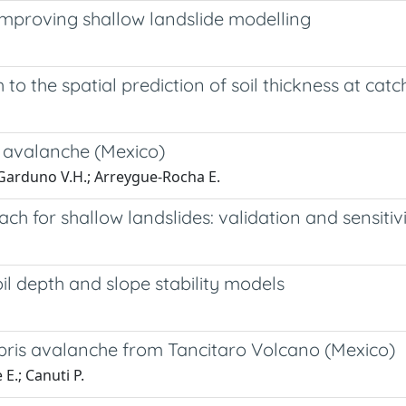
 improving shallow landslide modelling
 the spatial prediction of soil thickness at cat
s avalanche (Mexico)
P.; Garduno V.H.; Arreygue-Rocha E.
ach for shallow landslides: validation and sensitiv
oil depth and slope stability models
ebris avalanche from Tancitaro Volcano (Mexico)
 E.; Canuti P.