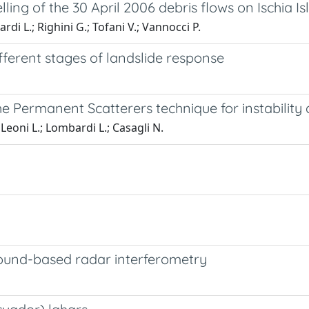
ing of the 30 April 2006 debris flows on Ischia Is
rdi L.; Righini G.; Tofani V.; Vannocci P.
fferent stages of landslide response
the Permanent Scatterers technique for instability
 Leoni L.; Lombardi L.; Casagli N.
round-based radar interferometry