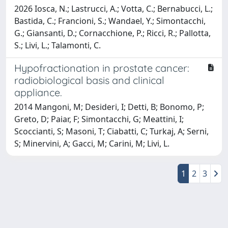
2026 Iosca, N.; Lastrucci, A.; Votta, C.; Bernabucci, L.;
Bastida, C.; Francioni, S.; Wandael, Y.; Simontacchi,
G.; Giansanti, D.; Cornacchione, P.; Ricci, R.; Pallotta,
S.; Livi, L.; Talamonti, C.
Hypofractionation in prostate cancer:
radiobiological basis and clinical
appliance.
2014 Mangoni, M; Desideri, I; Detti, B; Bonomo, P;
Greto, D; Paiar, F; Simontacchi, G; Meattini, I;
Scoccianti, S; Masoni, T; Ciabatti, C; Turkaj, A; Serni,
S; Minervini, A; Gacci, M; Carini, M; Livi, L.
1
2
3