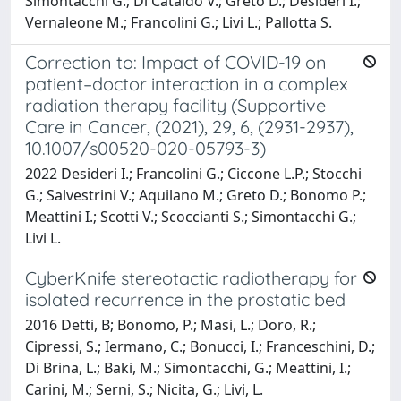
Simontacchi G.; Di Cataldo V.; Greto D.; Desideri I.;
Vernaleone M.; Francolini G.; Livi L.; Pallotta S.
Correction to: Impact of COVID-19 on
patient–doctor interaction in a complex
radiation therapy facility (Supportive
Care in Cancer, (2021), 29, 6, (2931-2937),
10.1007/s00520-020-05793-3)
2022 Desideri I.; Francolini G.; Ciccone L.P.; Stocchi
G.; Salvestrini V.; Aquilano M.; Greto D.; Bonomo P.;
Meattini I.; Scotti V.; Scoccianti S.; Simontacchi G.;
Livi L.
CyberKnife stereotactic radiotherapy for
isolated recurrence in the prostatic bed
2016 Detti, B; Bonomo, P.; Masi, L.; Doro, R.;
Cipressi, S.; Iermano, C.; Bonucci, I.; Franceschini, D.;
Di Brina, L.; Baki, M.; Simontacchi, G.; Meattini, I.;
Carini, M.; Serni, S.; Nicita, G.; Livi, L.