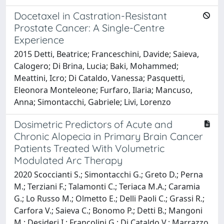
Docetaxel in Castration-Resistant
Prostate Cancer: A Single-Centre
Experience
2015 Detti, Beatrice; Franceschini, Davide; Saieva,
Calogero; Di Brina, Lucia; Baki, Mohammed;
Meattini, Icro; Di Cataldo, Vanessa; Pasquetti,
Eleonora Monteleone; Furfaro, Ilaria; Mancuso,
Anna; Simontacchi, Gabriele; Livi, Lorenzo
Dosimetric Predictors of Acute and
Chronic Alopecia in Primary Brain Cancer
Patients Treated With Volumetric
Modulated Arc Therapy
2020 Scoccianti S.; Simontacchi G.; Greto D.; Perna
M.; Terziani F.; Talamonti C.; Teriaca M.A.; Caramia
G.; Lo Russo M.; Olmetto E.; Delli Paoli C.; Grassi R.;
Carfora V.; Saieva C.; Bonomo P.; Detti B.; Mangoni
M.; Desideri I.; Francolini G.; Di Cataldo V.; Marrazzo