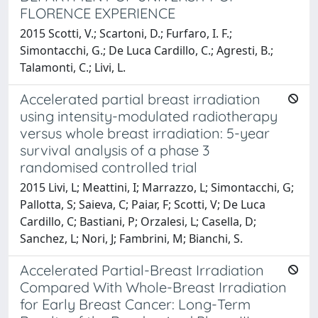
FLORENCE EXPERIENCE
2015 Scotti, V.; Scartoni, D.; Furfaro, I. F.;
Simontacchi, G.; De Luca Cardillo, C.; Agresti, B.;
Talamonti, C.; Livi, L.
Accelerated partial breast irradiation
using intensity-modulated radiotherapy
versus whole breast irradiation: 5-year
survival analysis of a phase 3
randomised controlled trial
2015 Livi, L; Meattini, I; Marrazzo, L; Simontacchi, G;
Pallotta, S; Saieva, C; Paiar, F; Scotti, V; De Luca
Cardillo, C; Bastiani, P; Orzalesi, L; Casella, D;
Sanchez, L; Nori, J; Fambrini, M; Bianchi, S.
Accelerated Partial-Breast Irradiation
Compared With Whole-Breast Irradiation
for Early Breast Cancer: Long-Term