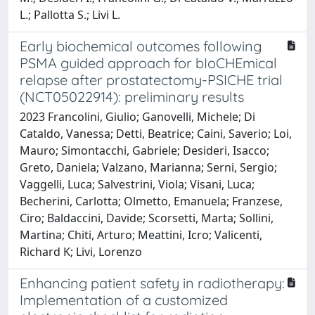
L.; Pallotta S.; Livi L.
Early biochemical outcomes following
PSMA guided approach for bIoCHEmical
relapse after prostatectomy-PSICHE trial
(NCT05022914): preliminary results
2023 Francolini, Giulio; Ganovelli, Michele; Di
Cataldo, Vanessa; Detti, Beatrice; Caini, Saverio; Loi,
Mauro; Simontacchi, Gabriele; Desideri, Isacco;
Greto, Daniela; Valzano, Marianna; Serni, Sergio;
Vaggelli, Luca; Salvestrini, Viola; Visani, Luca;
Becherini, Carlotta; Olmetto, Emanuela; Franzese,
Ciro; Baldaccini, Davide; Scorsetti, Marta; Sollini,
Martina; Chiti, Arturo; Meattini, Icro; Valicenti,
Richard K; Livi, Lorenzo
Enhancing patient safety in radiotherapy:
Implementation of a customized