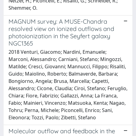
Netzer, H.; Piconcelli, E.; Risaliti, G.; Schneider, R.;
Shemmer, O.
MAGNUM survey: A MUSE-Chandra
resolved view on ionized outflows and
photoionization in the Seyfert galaxy
NGC1365
2018 Venturi, Giacomo; Nardini, Emanuele;
Marconi, Alessandro; Carniani, Stefano; Mingozzi,
Matilde; Cresci, Giovanni; Mannucci, Filippo; Risaliti,
Guido; Maiolino, Roberto; Balmaverde, Barbara;
Bongiorno, Angela; Brusa, Marcella; Capetti,
Alessandro; Cicone, Claudia; Ciroi, Stefano; Feruglio,
Chiara; Fiore, Fabrizio; Gallazzi, Anna; La Franca,
Fabio; Mainieri, Vincenzo; Matsuoka, Kenta; Nagao,
Tohru; Perna, Michele; Piconcelli, Enrico; Sani,
Eleonora; Tozzi, Paolo; Zibetti, Stefano
Molecular outflow and feedback in the