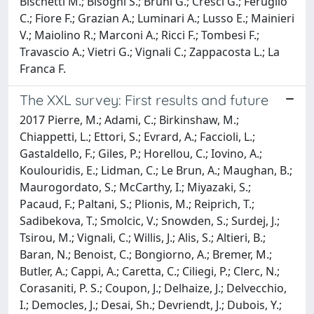
Bischetti M.; Bisogni S.; Bruni G.; Cresci G.; Feruglio
C.; Fiore F.; Grazian A.; Luminari A.; Lusso E.; Mainieri
V.; Maiolino R.; Marconi A.; Ricci F.; Tombesi F.;
Travascio A.; Vietri G.; Vignali C.; Zappacosta L.; La
Franca F.
The XXL survey: First results and future
2017 Pierre, M.; Adami, C.; Birkinshaw, M.;
Chiappetti, L.; Ettori, S.; Evrard, A.; Faccioli, L.;
Gastaldello, F.; Giles, P.; Horellou, C.; Iovino, A.;
Koulouridis, E.; Lidman, C.; Le Brun, A.; Maughan, B.;
Maurogordato, S.; McCarthy, I.; Miyazaki, S.;
Pacaud, F.; Paltani, S.; Plionis, M.; Reiprich, T.;
Sadibekova, T.; Smolcic, V.; Snowden, S.; Surdej, J.;
Tsirou, M.; Vignali, C.; Willis, J.; Alis, S.; Altieri, B.;
Baran, N.; Benoist, C.; Bongiorno, A.; Bremer, M.;
Butler, A.; Cappi, A.; Caretta, C.; Ciliegi, P.; Clerc, N.;
Corasaniti, P. S.; Coupon, J.; Delhaize, J.; Delvecchio,
I.; Democles, J.; Desai, Sh.; Devriendt, J.; Dubois, Y.;