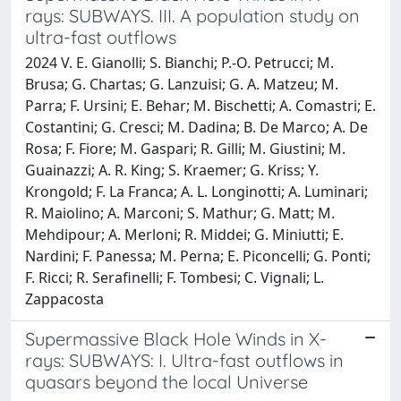
rays: SUBWAYS. III. A population study on
ultra-fast outflows
2024 V. E. Gianolli; S. Bianchi; P.-O. Petrucci; M.
Brusa; G. Chartas; G. Lanzuisi; G. A. Matzeu; M.
Parra; F. Ursini; E. Behar; M. Bischetti; A. Comastri; E.
Costantini; G. Cresci; M. Dadina; B. De Marco; A. De
Rosa; F. Fiore; M. Gaspari; R. Gilli; M. Giustini; M.
Guainazzi; A. R. King; S. Kraemer; G. Kriss; Y.
Krongold; F. La Franca; A. L. Longinotti; A. Luminari;
R. Maiolino; A. Marconi; S. Mathur; G. Matt; M.
Mehdipour; A. Merloni; R. Middei; G. Miniutti; E.
Nardini; F. Panessa; M. Perna; E. Piconcelli; G. Ponti;
F. Ricci; R. Serafinelli; F. Tombesi; C. Vignali; L.
Zappacosta
Supermassive Black Hole Winds in X-
rays: SUBWAYS: I. Ultra-fast outflows in
quasars beyond the local Universe