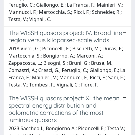
Feruglio, C.; Giallongo, E.; La Franca, F.; Mainieri, V.;
Mannucci, F.; Martocchia, S.; Ricci, F.; Schneider, R.;
Testa, V.; Vignali, C.
The WISSH quasars project: IV. Broad line
region versus kiloparsec-scale winds
2018 Vietri, G.; Piconcelli, E.; Bischetti, M.; Duras, F.;
Martocchia, S.; Bongiorno, A.; Marconi, A.;
Zappacosta, L.; Bisogni, S.; Bruni, G.; Brusa, M.;
Comastri, A.; Cresci, G.; Feruglio, C.; Giallongo, E.; La
Franca, F.; Mainieri, V.; Mannucci, F.; Ricci, F.; Sani, E.;
Testa, V.; Tombesi, F.; Vignali, C.; Fiore, F.
The WISSH quasars project: XI. the mean
spectral energy distribution and
bolometric corrections of the most
luminous quasars
2023 Saccheo I.; Bongiorno A.; Piconcelli E.; Testa V.;