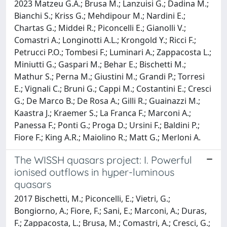
2023 Matzeu G.A.; Brusa M.; Lanzuisi G.; Dadina M.;
Bianchi S.; Kriss G.; Mehdipour M.; Nardini E.;
Chartas G.; Middei R.; Piconcelli E.; Gianolli V.;
Comastri A.; Longinotti A.L.; Krongold Y.; Ricci F.;
Petrucci P.O.; Tombesi F.; Luminari A.; Zappacosta L.;
Miniutti G.; Gaspari M.; Behar E.; Bischetti M.;
Mathur S.; Perna M.; Giustini M.; Grandi P.; Torresi
E.; Vignali C.; Bruni G.; Cappi M.; Costantini E.; Cresci
G.; De Marco B.; De Rosa A.; Gilli R.; Guainazzi M.;
Kaastra J.; Kraemer S.; La Franca F.; Marconi A.;
Panessa F.; Ponti G.; Proga D.; Ursini F.; Baldini P.;
Fiore F.; King A.R.; Maiolino R.; Matt G.; Merloni A.
The WISSH quasars project: I. Powerful
ionised outflows in hyper-luminous
quasars
2017 Bischetti, M.; Piconcelli, E.; Vietri, G.;
Bongiorno, A.; Fiore, F.; Sani, E.; Marconi, A.; Duras,
F.; Zappacosta, L.; Brusa, M.; Comastri, A.; Cresci, G.;