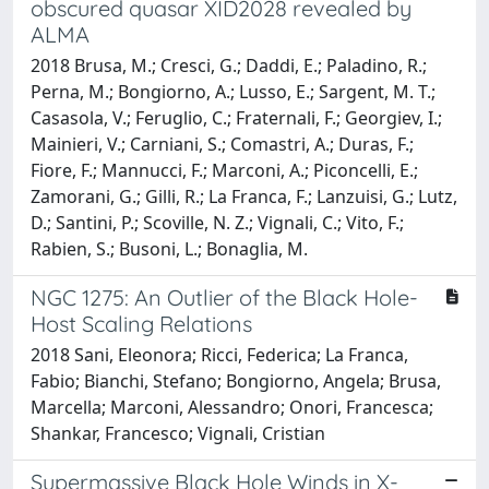
obscured quasar XID2028 revealed by
ALMA
2018 Brusa, M.; Cresci, G.; Daddi, E.; Paladino, R.;
Perna, M.; Bongiorno, A.; Lusso, E.; Sargent, M. T.;
Casasola, V.; Feruglio, C.; Fraternali, F.; Georgiev, I.;
Mainieri, V.; Carniani, S.; Comastri, A.; Duras, F.;
Fiore, F.; Mannucci, F.; Marconi, A.; Piconcelli, E.;
Zamorani, G.; Gilli, R.; La Franca, F.; Lanzuisi, G.; Lutz,
D.; Santini, P.; Scoville, N. Z.; Vignali, C.; Vito, F.;
Rabien, S.; Busoni, L.; Bonaglia, M.
NGC 1275: An Outlier of the Black Hole-
Host Scaling Relations
2018 Sani, Eleonora; Ricci, Federica; La Franca,
Fabio; Bianchi, Stefano; Bongiorno, Angela; Brusa,
Marcella; Marconi, Alessandro; Onori, Francesca;
Shankar, Francesco; Vignali, Cristian
Supermassive Black Hole Winds in X-