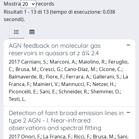
Mostra
records
Risultati 1 - 13 di 13 (tempo di esecuzione: 0.038
secondi).
AGN feedback on molecular gas
reservoirs in quasars at z â¼ 2.4
2017 Carniani, S.; Marconi, A.; Maiolino, R.; Feruglio,
C.; Brusa, M.; Cresci, G.; Cano-Díaz, M.; Cicone, C.;
Balmaverde, B.; Fiore, F.; Ferrara, A.; Gallerani, S.; La
Franca, F.; Mainieri, V.; Mannucci, F.; Netzer, H.;
Piconcelli, E.; Sani, E.; Schneider, R.; Shemmer, O.;
Testi, L.
Detection of faint broad emission lines in
type 2 AGN - I. Near-infrared
observations and spectral fitting
2017 Onori, F.; La Franca, F.; Ricci, F.; Brusa, M.; Sani,