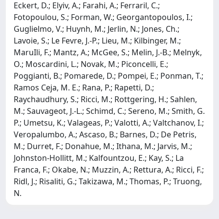
Eckert, D.; Elyiv, A.; Farahi, A.; Ferraril, C.;
Fotopoulou, S.; Forman, W.; Georgantopoulos, I.;
Guglielmo, V.; Huynh, M.; Jerlin, N.; Jones, Ch.;
Lavoie, S.; Le Fevre, J.-P.; Lieu, M.; Kilbinger, M.;
MaruIli, F.; Mantz, A.; McGee, S.; Melin, J.-B.; Melnyk,
O.; Moscardini, L.; Novak, M.; Piconcelli, E.;
Poggianti, B.; Pomarede, D.; Pompei, E.; Ponman, T.;
Ramos Ceja, M. E.; Rana, P.; Rapetti, D.;
Raychaudhury, S.; Ricci, M.; Rottgering, H.; Sahlen,
M.; Sauvageot, J.-L.; Schimd, C.; Sereno, M.; Smith, G.
P.; Umetsu, K.; Valageas, P.; Valotti, A.; Valtchanov, I.;
Veropalumbo, A.; Ascaso, B.; Barnes, D.; De Petris,
M.; Durret, F.; Donahue, M.; Ithana, M.; Jarvis, M.;
Johnston-Hollitt, M.; Kalfountzou, E.; Kay, S.; La
Franca, F.; Okabe, N.; Muzzin, A.; Rettura, A.; Ricci, F.;
Ridl, J.; Risaliti, G.; Takizawa, M.; Thomas, P.; Truong,
N.